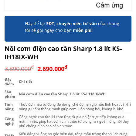
Hãy để lại
SĐT, chuyên viên tư vấn
của chúng
tôi sẽ gọi ngay cho bạn
miễn phí!
Nồi cơm điện cao tần Sharp 1.8 lít KS-
IH18IX-WH
Giá
Giá
₫
₫
3.890.000
2.690.000
gốc
hiện
Đặc
là:
tại
Chi tiết
điểm
3.890.000₫.
là:
Sản
Nồi cơm điện cao tần Sharp 1.8 lít KS-IH18IX-WH
2.690.000₫.
phẩm
Tính
Thực đơn nấu tự động đa dạng; chế độ hẹn giờ nấu linh hoạt và khả
năng
năng giữ ấm thông minh giúp cơm luôn nóng hổi, không bị khô.
Công nghệ cao tần IH cảm ứng từ gia nhiệt trực tiếp không qua
Công
mâm nhiệt, giúp hạt cơm chín thấu từ trong ra ngoài; lòng nồi dày
nghệ
phủ chống dính cao cấp an toàn.
Kiểu dáng vuông bo góc hiện đại, tông màu trắng thanh lịch cùng
Thiết