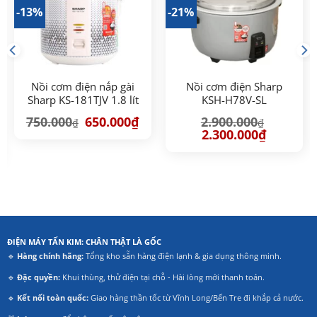
-13%
-21%
Nồi cơm điện nắp gài
Nồi cơm điện Sharp
Sharp KS-181TJV 1.8 lít
KSH-H78V-SL
Giá
Giá
750.000
650.000
₫
2.900.000
₫
₫
gốc
hiện
Giá
Giá
2.300.000
₫
là:
tại
gốc
hiện
750.000₫.
là:
là:
tại
650.000₫.
2.900.000₫.
là:
2.300.000₫
00₫.
ĐIỆN MÁY TẤN KIM: CHÂN THẬT LÀ GỐC
🔹
Hàng chính hãng:
Tổng kho sẵn hàng điện lạnh & gia dụng thông minh.
🔹
Đặc quyền:
Khui thùng, thử điện tại chỗ - Hài lòng mới thanh toán.
🔹
Kết nối toàn quốc:
Giao hàng thần tốc từ Vĩnh Long/Bến Tre đi khắp cả nước.