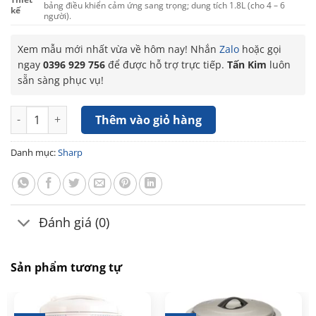
bảng điều khiển cảm ứng sang trọng; dung tích 1.8L (cho 4 – 6
kế
người).
Xem mẫu mới nhất vừa về hôm nay! Nhắn
Zalo
hoặc gọi
ngay
0396 929 756
để được hỗ trợ trực tiếp.
Tấn Kim
luôn
sẵn sàng phục vụ!
Nồi cơm điện cao tần Sharp 1.8 lít KS-IH18IX-WH số lượng
Thêm vào giỏ hàng
Danh mục:
Sharp
Đánh giá (0)
Sản phẩm tương tự