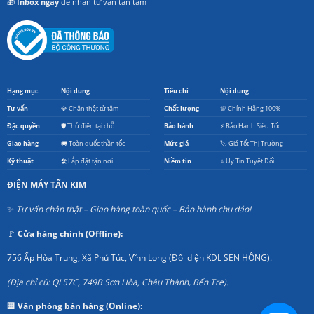
🎁
Inbox ngay
để nhận tư vấn tận tâm
Hạng mục
Nội dung
Tiêu chí
Nội dung
Tư vấn
💎 Chân thật từ tâm
Chất lượng
💯 Chính Hãng 100%
Đặc quyền
🛡️ Thử điện tại chỗ
Bảo hành
⚡ Bảo Hành Siêu Tốc
Giao hàng
🚚 Toàn quốc thần tốc
Mức giá
🏷️ Giá Tốt Thị Trường
Kỹ thuật
🛠️ Lắp đặt tận nơi
Niềm tin
⭐ Uy Tín Tuyệt Đối
ĐIỆN MÁY TẤN KIM
✨
Tư vấn chân thật – Giao hàng toàn quốc – Bảo hành chu đáo!
🚩
Cửa hàng chính (Offline):
756 Ấp Hòa Trung, Xã Phú Túc, Vĩnh Long (Đối diện KDL SEN HỒNG).
(Địa chỉ cũ: QL57C, 749B Sơn Hòa, Châu Thành, Bến Tre).
🏢
Văn phòng bán hàng (Online):