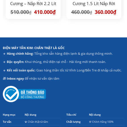
Cương – Nắp Rời 2.2 Lít
Cương 1.5 Lít Nắp Rời
Chống Dính
á
Giá
Giá
Giá
Giá
510.000
410.000
₫
460.000
360.000
₫
₫
₫
ện
gốc
hiện
gốc
hiện
là:
tại
là:
tại
510.000₫.
là:
460.000₫.
là:
0.000₫.
410.000₫.
360.0
ĐIỆN MÁY TẤN KIM: CHÂN THẬT LÀ GỐC
🔹
Hàng chính hãng:
Tổng kho sẵn hàng điện lạnh & gia dụng thông minh.
🔹
Đặc quyền:
Khui thùng, thử điện tại chỗ - Hài lòng mới thanh toán.
🔹
Kết nối toàn quốc:
Giao hàng thần tốc từ Vĩnh Long/Bến Tre đi khắp cả nước.
🎁
Inbox ngay
để nhận tư vấn tận tâm
Hạng mục
Nội dung
Tiêu chí
Nội dung
Tư vấn
💎 Chân thật từ tâm
Chất lượng
💯 Chính Hãng 100%