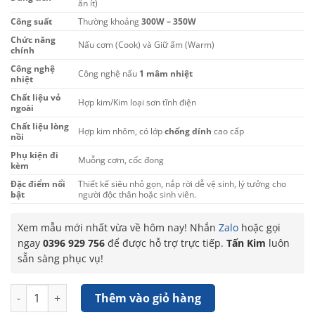
ăn ít)
Công suất
Thường khoảng
300W – 350W
Chức năng
Nấu cơm (Cook) và Giữ ấm (Warm)
chính
Công nghệ
Công nghệ nấu
1 mâm nhiệt
nhiệt
Chất liệu vỏ
Hợp kim/Kim loại sơn tĩnh điện
ngoài
Chất liệu lòng
Hợp kim nhôm, có lớp
chống dính
cao cấp
nồi
Phụ kiện đi
Muỗng cơm, cốc đong
kèm
Đặc điểm nổi
Thiết kế siêu nhỏ gọn, nắp rời dễ vệ sinh, lý tưởng cho
bật
người độc thân hoặc sinh viên.
Xem mẫu mới nhất vừa về hôm nay! Nhắn
Zalo
hoặc gọi
ngay
0396 929 756
để được hỗ trợ trực tiếp.
Tấn Kim
luôn
sẵn sàng phục vụ!
Nồi Cơm Điện Kim Cương - Nắp Rời Chống Dính 0.8 Lít số lượ
Thêm vào giỏ hàng