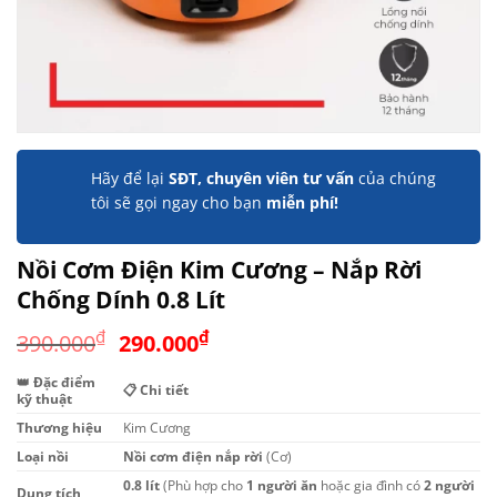
Hãy để lại
SĐT, chuyên viên tư vấn
của chúng
tôi sẽ gọi ngay cho bạn
miễn phí!
Nồi Cơm Điện Kim Cương – Nắp Rời
Chống Dính 0.8 Lít
Giá
Giá
₫
₫
390.000
290.000
gốc
hiện
👑 Đặc điểm
là:
tại
📋 Chi tiết
kỹ thuật
390.000₫.
là:
Thương hiệu
Kim Cương
290.000₫.
Loại nồi
Nồi cơm điện nắp rời
(Cơ)
0.8 lít
(Phù hợp cho
1 người ăn
hoặc gia đình có
2 người
Dung tích