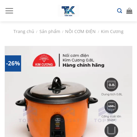
Chuyển
đến
nội
dung
Trang chủ
Sản phẩm
NỒI CƠM ĐIỆN
Kim Cương
/
/
/
-26%