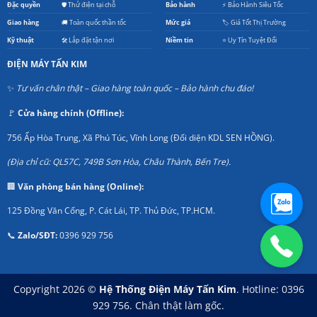
Đặc quyền
🛡️ Thử điện tại chỗ
Bảo hành
⚡ Bảo Hành Siêu Tốc
Giao hàng
🚚 Toàn quốc thần tốc
Mức giá
🏷️ Giá Tốt Thị Trường
Kỹ thuật
🛠️ Lắp đặt tận nơi
Niềm tin
⭐ Uy Tín Tuyệt Đối
ĐIỆN MÁY TẤN KIM
✨
Tư vấn chân thật – Giao hàng toàn quốc – Bảo hành chu đáo!
🚩
Cửa hàng chính (Offline):
756 Ấp Hòa Trung, Xã Phú Túc, Vĩnh Long (Đối diện KDL SEN HỒNG).
(Địa chỉ cũ: QL57C, 749B Sơn Hòa, Châu Thành, Bến Tre).
🏢
Văn phòng bán hàng (Online):
125 Đồng Văn Cống, P. Cát Lái, TP. Thủ Đức, TP.HCM.
📞
Zalo/SĐT:
0396 929 756
Copyright 2026 ©
Hệ Thống Điện Máy Tấn Kim
. Hotline: 0396
929 756. Chân thật làm gốc.