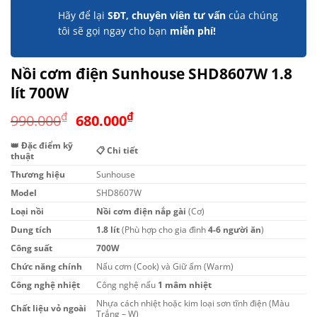
Hãy để lại
SĐT, chuyên viên tư vấn
của chúng
tôi sẽ gọi ngay cho bạn
miễn phí!
Nồi cơm điện Sunhouse SHD8607W 1.8
lít 700W
Giá
Giá
₫
₫
990.000
680.000
gốc
hiện
👑 Đặc điểm kỹ
là:
tại
📋 Chi tiết
thuật
990.000₫.
là:
Thương hiệu
Sunhouse
680.000₫.
Model
SHD8607W
Loại nồi
Nồi cơm điện nắp gài
(Cơ)
Dung tích
1.8 lít
(Phù hợp cho gia đình
4-6 người ăn
)
Công suất
700W
Chức năng chính
Nấu cơm (Cook) và Giữ ấm (Warm)
Công nghệ nhiệt
Công nghệ nấu
1 mâm nhiệt
Nhựa cách nhiệt hoặc kim loại sơn tĩnh điện (Màu
Chất liệu vỏ ngoài
Trắng – W)