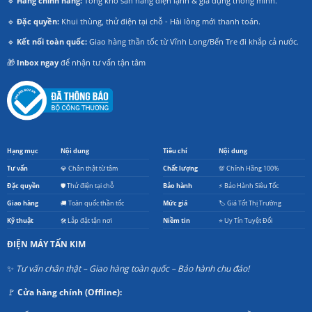
🔹
Hàng chính hãng:
Tổng kho sẵn hàng điện lạnh & gia dụng thông minh.
🔹
Đặc quyền:
Khui thùng, thử điện tại chỗ - Hài lòng mới thanh toán.
🔹
Kết nối toàn quốc:
Giao hàng thần tốc từ Vĩnh Long/Bến Tre đi khắp cả nước.
🎁
Inbox ngay
để nhận tư vấn tận tâm
Hạng mục
Nội dung
Tiêu chí
Nội dung
Tư vấn
💎 Chân thật từ tâm
Chất lượng
💯 Chính Hãng 100%
Đặc quyền
🛡️ Thử điện tại chỗ
Bảo hành
⚡ Bảo Hành Siêu Tốc
Giao hàng
🚚 Toàn quốc thần tốc
Mức giá
🏷️ Giá Tốt Thị Trường
Kỹ thuật
🛠️ Lắp đặt tận nơi
Niềm tin
⭐ Uy Tín Tuyệt Đối
ĐIỆN MÁY TẤN KIM
✨
Tư vấn chân thật – Giao hàng toàn quốc – Bảo hành chu đáo!
🚩
Cửa hàng chính (Offline):