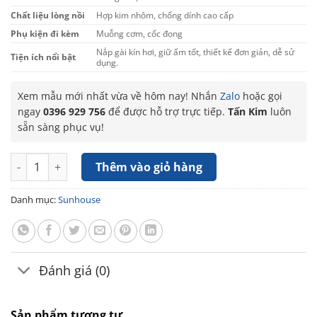
Chất liệu lòng nồi
Hợp kim nhôm, chống dính cao cấp
Phụ kiện đi kèm
Muỗng cơm, cốc đong
Nắp gài kín hơi, giữ ấm tốt, thiết kế đơn giản, dễ sử
Tiện ích nổi bật
dụng.
Xem mẫu mới nhất vừa về hôm nay! Nhắn
Zalo
hoặc gọi
ngay
0396 929 756
để được hỗ trợ trực tiếp.
Tấn Kim
luôn
sẵn sàng phục vụ!
Nồi cơm điện Sunhouse SHD8607W 1.8 lít 700W số lượng
Thêm vào giỏ hàng
Danh mục:
Sunhouse
Đánh giá (0)
Sản phẩm tương tự