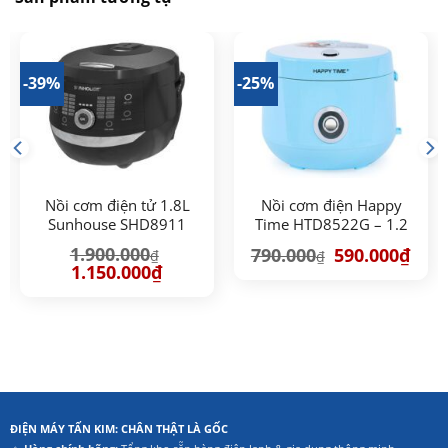
-39%
-25%
Nồi cơm điện tử 1.8L
Nồi cơm điện Happy
Sunhouse SHD8911
Time HTD8522G – 1.2
lít
Giá
Giá
1.900.000
790.000
590.000
₫
₫
₫
gốc
hiện
Giá
Giá
1.150.000
₫
là:
tại
gốc
hiện
790.000₫.
là:
là:
tại
590.0
1.900.000₫.
là:
00₫.
1.150.000₫.
ĐIỆN MÁY TẤN KIM: CHÂN THẬT LÀ GỐC