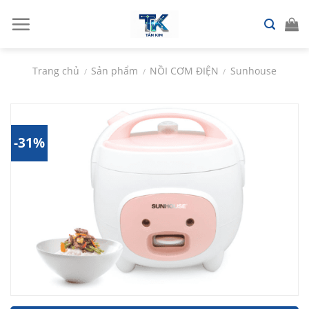
Chuyển
đến
nội
dung
Trang chủ
Sản phẩm
NỒI CƠM ĐIỆN
Sunhouse
/
/
/
-31%