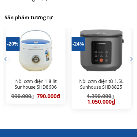
Sản phẩm tương tự
-20%
-24%
Nồi cơm điện 1.8 lít
Nồi cơm điện tử 1.5L
Sunhouse SHD8606
Sunhouse SHD8825
Giá
Giá
990.000
790.000
₫
1.390.000
₫
₫
gốc
hiện
Giá
Giá
1.050.000
₫
là:
tại
gốc
hiện
990.000₫.
là:
là:
tại
790.000₫.
1.390.000₫.
là:
00₫.
1.050.000₫