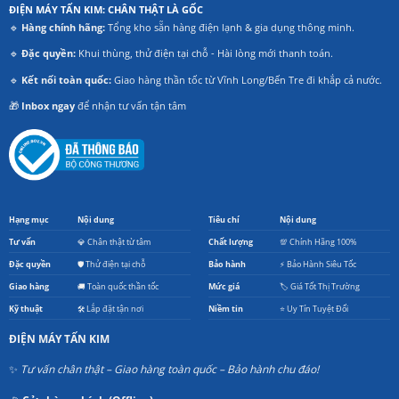
ĐIỆN MÁY TẤN KIM: CHÂN THẬT LÀ GỐC
🔹
Hàng chính hãng:
Tổng kho sẵn hàng điện lạnh & gia dụng thông minh.
🔹
Đặc quyền:
Khui thùng, thử điện tại chỗ - Hài lòng mới thanh toán.
🔹
Kết nối toàn quốc:
Giao hàng thần tốc từ Vĩnh Long/Bến Tre đi khắp cả nước.
🎁
Inbox ngay
để nhận tư vấn tận tâm
Hạng mục
Nội dung
Tiêu chí
Nội dung
Tư vấn
💎 Chân thật từ tâm
Chất lượng
💯 Chính Hãng 100%
Đặc quyền
🛡️ Thử điện tại chỗ
Bảo hành
⚡ Bảo Hành Siêu Tốc
Giao hàng
🚚 Toàn quốc thần tốc
Mức giá
🏷️ Giá Tốt Thị Trường
Kỹ thuật
🛠️ Lắp đặt tận nơi
Niềm tin
⭐ Uy Tín Tuyệt Đối
ĐIỆN MÁY TẤN KIM
✨
Tư vấn chân thật – Giao hàng toàn quốc – Bảo hành chu đáo!