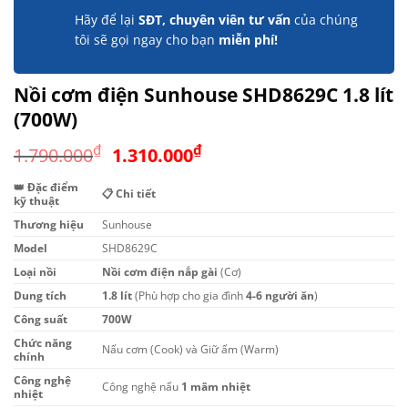
Hãy để lại
SĐT, chuyên viên tư vấn
của chúng
tôi sẽ gọi ngay cho bạn
miễn phí!
Nồi cơm điện Sunhouse SHD8629C 1.8 lít
(700W)
Giá
Giá
₫
₫
1.790.000
1.310.000
gốc
hiện
👑 Đặc điểm
là:
tại
📋 Chi tiết
kỹ thuật
1.790.000₫.
là:
Thương hiệu
Sunhouse
1.310.000₫.
Model
SHD8629C
Loại nồi
Nồi cơm điện nắp gài
(Cơ)
Dung tích
1.8 lít
(Phù hợp cho gia đình
4-6 người ăn
)
Công suất
700W
Chức năng
Nấu cơm (Cook) và Giữ ấm (Warm)
chính
Công nghệ
Công nghệ nấu
1 mâm nhiệt
nhiệt