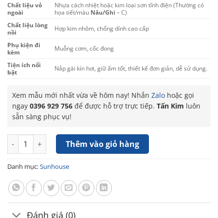
Chất liệu vỏ
Nhựa cách nhiệt hoặc kim loại sơn tĩnh điện (Thường có
ngoài
họa tiết/màu
Nâu/Ghi
– C)
Chất liệu lòng
Hợp kim nhôm, chống dính cao cấp
nồi
Phụ kiện đi
Muỗng cơm, cốc đong
kèm
Tiện ích nổi
Nắp gài kín hơi, giữ ấm tốt, thiết kế đơn giản, dễ sử dụng.
bật
Xem mẫu mới nhất vừa về hôm nay! Nhắn
Zalo
hoặc gọi
ngay
0396 929 756
để được hỗ trợ trực tiếp.
Tấn Kim
luôn
sẵn sàng phục vụ!
Nồi cơm điện Sunhouse SHD8629C 1.8 lít (700W) số lượng
Thêm vào giỏ hàng
Danh mục:
Sunhouse
Đánh giá (0)