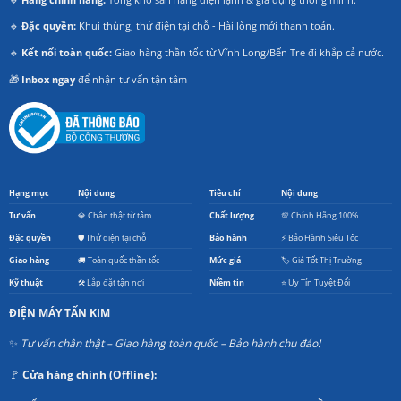
🔹
Đặc quyền:
Khui thùng, thử điện tại chỗ - Hài lòng mới thanh toán.
🔹
Kết nối toàn quốc:
Giao hàng thần tốc từ Vĩnh Long/Bến Tre đi khắp cả nước.
🎁
Inbox ngay
để nhận tư vấn tận tâm
Hạng mục
Nội dung
Tiêu chí
Nội dung
Tư vấn
💎 Chân thật từ tâm
Chất lượng
💯 Chính Hãng 100%
Đặc quyền
🛡️ Thử điện tại chỗ
Bảo hành
⚡ Bảo Hành Siêu Tốc
Giao hàng
🚚 Toàn quốc thần tốc
Mức giá
🏷️ Giá Tốt Thị Trường
Kỹ thuật
🛠️ Lắp đặt tận nơi
Niềm tin
⭐ Uy Tín Tuyệt Đối
ĐIỆN MÁY TẤN KIM
✨
Tư vấn chân thật – Giao hàng toàn quốc – Bảo hành chu đáo!
🚩
Cửa hàng chính (Offline):