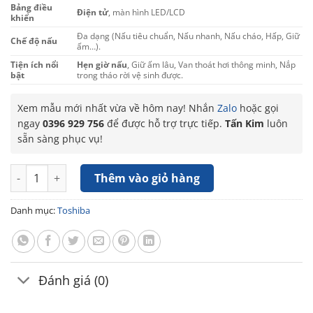
Bảng điều
Điện tử
, màn hình LED/LCD
khiển
Đa dạng (Nấu tiêu chuẩn, Nấu nhanh, Nấu cháo, Hấp, Giữ
Chế độ nấu
ấm…).
Tiện ích nổi
Hẹn giờ nấu
, Giữ ấm lâu, Van thoát hơi thông minh, Nắp
bật
trong tháo rời vệ sinh được.
Xem mẫu mới nhất vừa về hôm nay! Nhắn
Zalo
hoặc gọi
ngay
0396 929 756
để được hỗ trợ trực tiếp.
Tấn Kim
luôn
sẵn sàng phục vụ!
Nồi cơm điện tử 1.8 lít Toshiba RC-18DR4TVN số lượng
Thêm vào giỏ hàng
Danh mục:
Toshiba
Đánh giá (0)