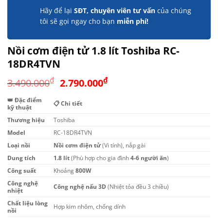
Hãy để lại
SĐT, chuyên viên tư vấn
của chúng
tôi sẽ gọi ngay cho bạn
miễn phí!
Nồi cơm điện tử 1.8 lít Toshiba RC-
18DR4TVN
Giá
Giá
₫
₫
3.490.000
2.790.000
gốc
hiện
👑 Đặc điểm
là:
tại
📋 Chi tiết
kỹ thuật
3.490.000₫.
là:
Thương hiệu
Toshiba
2.790.000₫.
Model
RC-18DR4TVN
Loại nồi
Nồi cơm điện tử
(Vi tính), nắp gài
Dung tích
1.8 lít
(Phù hợp cho gia đình
4-6 người ăn
)
Công suất
Khoảng
800W
Công nghệ
Công nghệ nấu 3D
(Nhiệt tỏa đều 3 chiều)
nhiệt
Chất liệu lòng
Hợp kim nhôm, chống dính
nồi