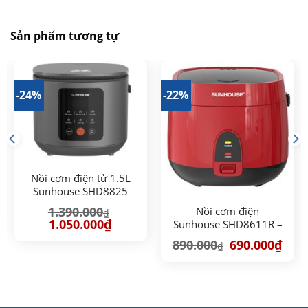
Sản phẩm tương tự
-24%
-22%
Nồi cơm điện tử 1.5L
Sunhouse SHD8825
1.390.000
Nồi cơm điện
₫
Giá
Giá
1.050.000
₫
Sunhouse SHD8611R –
gốc
hiện
1.8 lít
là:
tại
Giá
Giá
890.000
690.000
₫
₫
00₫.
1.390.000₫.
là:
gốc
hiện
1.050.000₫.
là:
tại
890.000₫.
là:
690.0