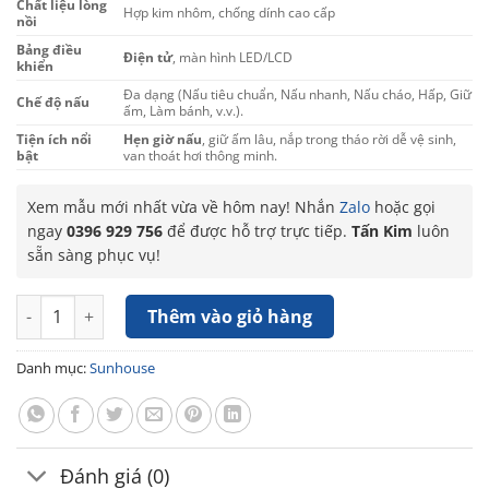
Chất liệu lòng
Hợp kim nhôm, chống dính cao cấp
nồi
Bảng điều
Điện tử
, màn hình LED/LCD
khiển
Đa dạng (Nấu tiêu chuẩn, Nấu nhanh, Nấu cháo, Hấp, Giữ
Chế độ nấu
ấm, Làm bánh, v.v.).
Tiện ích nổi
Hẹn giờ nấu
, giữ ấm lâu, nắp trong tháo rời dễ vệ sinh,
bật
van thoát hơi thông minh.
Xem mẫu mới nhất vừa về hôm nay! Nhắn
Zalo
hoặc gọi
ngay
0396 929 756
để được hỗ trợ trực tiếp.
Tấn Kim
luôn
sẵn sàng phục vụ!
Nồi cơm điện tử 1.8L Sunhouse SHD8911 số lượng
Thêm vào giỏ hàng
Danh mục:
Sunhouse
Đánh giá (0)