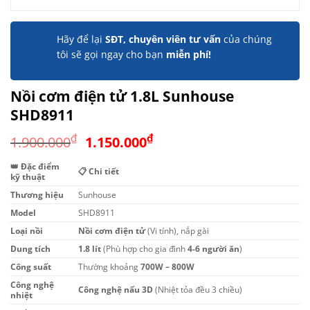
Hãy để lại
SĐT, chuyên viên tư vấn
của chúng
tôi sẽ gọi ngay cho bạn
miễn phí!
Nồi cơm điện tử 1.8L Sunhouse
SHD8911
Giá
Giá
₫
₫
1.900.000
1.150.000
gốc
hiện
👑 Đặc điểm
là:
tại
📋 Chi tiết
kỹ thuật
1.900.000₫.
là:
Thương hiệu
Sunhouse
1.150.000₫.
Model
SHD8911
Loại nồi
Nồi cơm điện tử
(Vi tính), nắp gài
Dung tích
1.8 lít
(Phù hợp cho gia đình
4-6 người ăn
)
Công suất
Thường khoảng
700W – 800W
Công nghệ
Công nghệ nấu 3D
(Nhiệt tỏa đều 3 chiều)
nhiệt