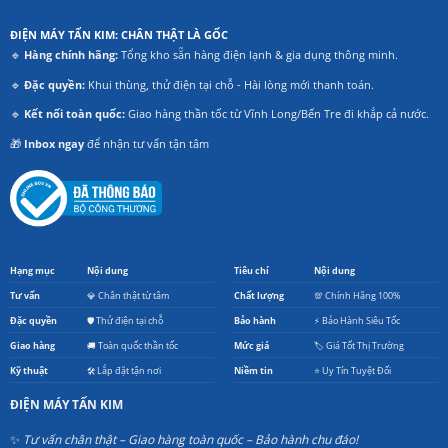
ĐIỆN MÁY TẤN KIM: CHÂN THẬT LÀ GỐC
🔹
Hàng chính hãng:
Tổng kho sẵn hàng điện lạnh & gia dụng thông minh.
🔹
Đặc quyền:
Khui thùng, thử điện tại chỗ - Hài lòng mới thanh toán.
🔹
Kết nối toàn quốc:
Giao hàng thần tốc từ Vĩnh Long/Bến Tre đi khắp cả nước.
🎁
Inbox ngay
để nhận tư vấn tận tâm
Hạng mục
Nội dung
Tiêu chí
Nội dung
Tư vấn
💎 Chân thật từ tâm
Chất lượng
💯 Chính Hãng 100%
Đặc quyền
🛡️ Thử điện tại chỗ
Bảo hành
⚡ Bảo Hành Siêu Tốc
Giao hàng
🚚 Toàn quốc thần tốc
Mức giá
🏷️ Giá Tốt Thị Trường
Kỹ thuật
🛠️ Lắp đặt tận nơi
Niềm tin
⭐ Uy Tín Tuyệt Đối
ĐIỆN MÁY TẤN KIM
✨
Tư vấn chân thật – Giao hàng toàn quốc – Bảo hành chu đáo!