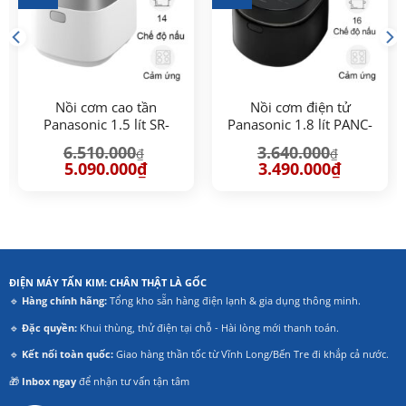
Nồi cơm cao tần
Nồi cơm điện tử
Panasonic 1.5 lít SR-
Panasonic 1.8 lít PANC-
HNS151WRA
SR-DM184KRA
6.510.000
3.640.000
₫
₫
Giá
Giá
Giá
Giá
5.090.000
₫
3.490.000
₫
gốc
hiện
gốc
hiện
là:
tại
là:
tại
6.510.000₫.
là:
3.640.000₫.
là:
00₫.
5.090.000₫.
3.490.000₫
ĐIỆN MÁY TẤN KIM: CHÂN THẬT LÀ GỐC
🔹
Hàng chính hãng:
Tổng kho sẵn hàng điện lạnh & gia dụng thông minh.
🔹
Đặc quyền:
Khui thùng, thử điện tại chỗ - Hài lòng mới thanh toán.
🔹
Kết nối toàn quốc:
Giao hàng thần tốc từ Vĩnh Long/Bến Tre đi khắp cả nước.
🎁
Inbox ngay
để nhận tư vấn tận tâm