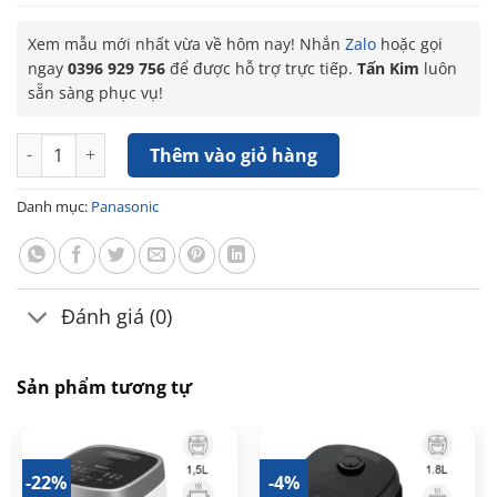
Xem mẫu mới nhất vừa về hôm nay! Nhắn
Zalo
hoặc gọi
ngay
0396 929 756
để được hỗ trợ trực tiếp.
Tấn Kim
luôn
sẵn sàng phục vụ!
Nồi cơm điện tử Panasonic 1.8 lít PANC-SR-DK184WRA số lượ
Thêm vào giỏ hàng
Danh mục:
Panasonic
Đánh giá (0)
Sản phẩm tương tự
-22%
-4%