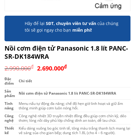
Hãy để lại
SĐT, chuyên viên tư vấn
của chúng
tôi sẽ gọi ngay cho bạn
miễn phí!
Nồi cơm điện tử Panasonic 1.8 lít PANC-
SR-DK184WRA
Giá
Giá
₫
₫
2.990.000
2.690.000
gốc
hiện
Đặc
là:
tại
Chi tiết
điểm
2.990.000₫.
là:
Sản
Nồi cơm điện tử Panasonic 1.8 lít PANC-SR-DK184WRA
2.690.000₫.
phẩm
Tính
Menu nấu tự động đa năng; chế độ hẹn giờ linh hoạt và giữ ấm
năng
thông minh giúp cơm luôn nóng hổi.
Công
Công nghệ nhiệt 3D truyền nhiệt đồng đều giúp cơm chín kỹ, dẻo
nghệ
thơm; lòng nồi dày phủ lớp chống dính an toàn, dễ lau chùi.
Thiết
Kiểu dáng vuông bo góc tinh tế, tông màu trắng thanh lịch mang lại
kế
vẻ sáng sủa cho gian bếp; dung tích 1.8L (cho 4 – 6 người).