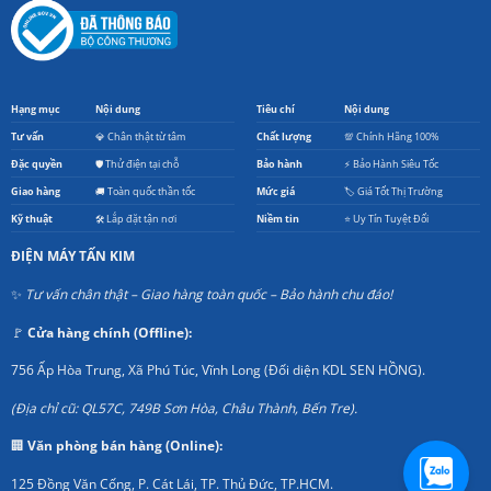
Hạng mục
Nội dung
Tiêu chí
Nội dung
Tư vấn
💎 Chân thật từ tâm
Chất lượng
💯 Chính Hãng 100%
Đặc quyền
🛡️ Thử điện tại chỗ
Bảo hành
⚡ Bảo Hành Siêu Tốc
Giao hàng
🚚 Toàn quốc thần tốc
Mức giá
🏷️ Giá Tốt Thị Trường
Kỹ thuật
🛠️ Lắp đặt tận nơi
Niềm tin
⭐ Uy Tín Tuyệt Đối
ĐIỆN MÁY TẤN KIM
✨
Tư vấn chân thật – Giao hàng toàn quốc – Bảo hành chu đáo!
🚩
Cửa hàng chính (Offline):
756 Ấp Hòa Trung, Xã Phú Túc, Vĩnh Long (Đối diện KDL SEN HỒNG).
(Địa chỉ cũ: QL57C, 749B Sơn Hòa, Châu Thành, Bến Tre).
🏢
Văn phòng bán hàng (Online):
125 Đồng Văn Cống, P. Cát Lái, TP. Thủ Đức, TP.HCM.