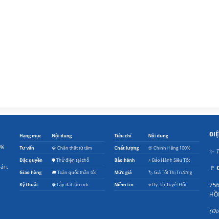
ĐI
Hạng mục
Nội dung
Tiêu chí
Nội dung
ng
Tư vấn
💎 Chân thật từ tâm
Chất lượng
💯 Chính Hãng 100%
✨
T
Đặc quyền
🛡️ Thử điện tại chỗ
Bảo hành
⚡ Bảo Hành Siêu Tốc
oán.
🚩
Giao hàng
🚚 Toàn quốc thần tốc
Mức giá
🏷️ Giá Tốt Thị Trường
756
Kỹ thuật
🛠️ Lắp đặt tận nơi
Niềm tin
⭐ Uy Tín Tuyệt Đối
HỒ
(Đị