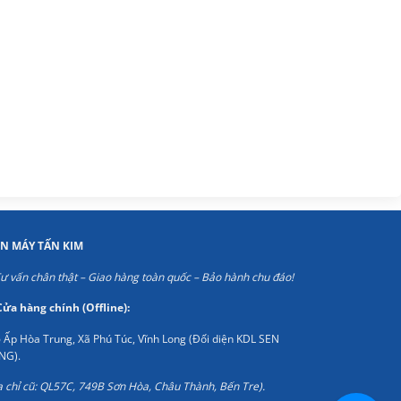
ỆN MÁY TẤN KIM
ư vấn chân thật – Giao hàng toàn quốc – Bảo hành chu đáo!
Cửa hàng chính (Offline):
 Ấp Hòa Trung, Xã Phú Túc, Vĩnh Long (Đối diện KDL SEN
NG).
a chỉ cũ: QL57C, 749B Sơn Hòa, Châu Thành, Bến Tre).