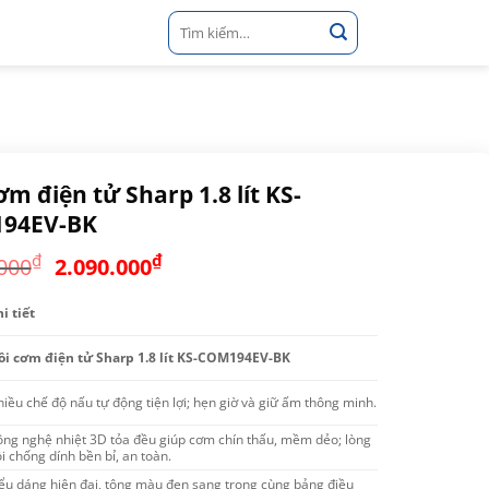
Tìm
kiếm:
ơm điện tử Sharp 1.8 lít KS-
94EV-BK
Giá
Giá
₫
₫
000
2.090.000
gốc
hiện
là:
tại
i tiết
2.590.000₫.
là:
ồi cơm điện tử Sharp 1.8 lít KS-COM194EV-BK
2.090.000₫.
iều chế độ nấu tự động tiện lợi; hẹn giờ và giữ ấm thông minh.
ông nghệ nhiệt 3D tỏa đều giúp cơm chín thấu, mềm dẻo; lòng
i chống dính bền bỉ, an toàn.
ểu dáng hiện đại, tông màu đen sang trọng cùng bảng điều