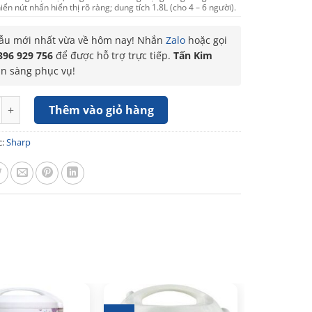
iển nút nhấn hiển thị rõ ràng; dung tích 1.8L (cho 4 – 6 người).
u mới nhất vừa về hôm nay! Nhắn
Zalo
hoặc gọi
396 929 756
để được hỗ trợ trực tiếp.
Tấn Kim
ẵn sàng phục vụ!
điện tử Sharp 1.8 lít KS-COM194EV-BK số lượng
Thêm vào giỏ hàng
c:
Sharp