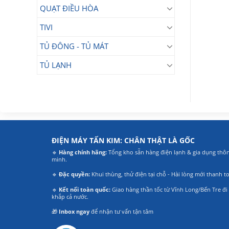
QUẠT ĐIỀU HÒA
TIVI
TỦ ĐÔNG - TỦ MÁT
TỦ LẠNH
ĐIỆN MÁY TẤN KIM: CHÂN THẬT LÀ GỐC
🔹
Hàng chính hãng:
Tổng kho sẵn hàng điện lạnh & gia dụng thô
minh.
🔹
Đặc quyền:
Khui thùng, thử điện tại chỗ - Hài lòng mới thanh t
🔹
Kết nối toàn quốc:
Giao hàng thần tốc từ Vĩnh Long/Bến Tre đi
khắp cả nước.
🎁
Inbox ngay
để nhận tư vấn tận tâm