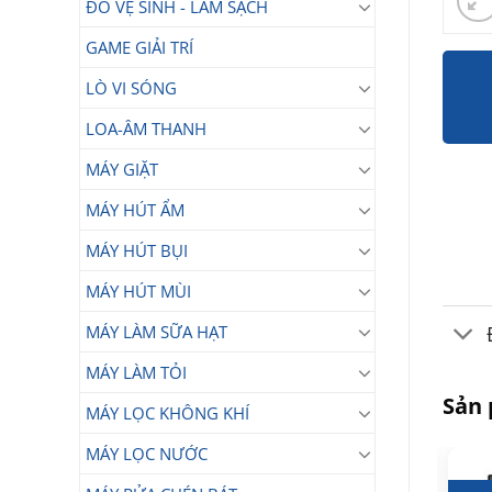
ĐỒ VỆ SINH - LÀM SẠCH
GAME GIẢI TRÍ
LÒ VI SÓNG
LOA-ÂM THANH
MÁY GIẶT
MÁY HÚT ẨM
MÁY HÚT BỤI
MÁY HÚT MÙI
MÁY LÀM SỮA HẠT
MÁY LÀM TỎI
Sản
MÁY LỌC KHÔNG KHÍ
MÁY LỌC NƯỚC