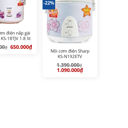
-22%
ơm điện nắp gài
KS-18TJV 1.8 lít
Giá
Giá
00
650.000
₫
₫
gốc
hiện
Nồi cơm điện Sharp
là:
tại
KS-N192ETV
890.000₫.
là:
650.000₫.
1.390.000
₫
Giá
Giá
1.090.000
₫
gốc
hiện
là:
tại
1.390.000₫.
là:
1.090.000₫.