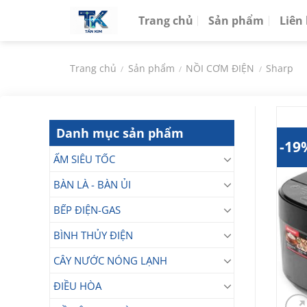
Chuyển
Trang chủ
Sản phẩm
Liên
đến
nội
dung
Trang chủ
Sản phẩm
NỒI CƠM ĐIỆN
Sharp
/
/
/
Danh mục sản phẩm
-19
ẤM SIÊU TỐC
BÀN LÀ - BÀN ỦI
BẾP ĐIỆN-GAS
BÌNH THỦY ĐIỆN
CÂY NƯỚC NÓNG LẠNH
ĐIỀU HÒA