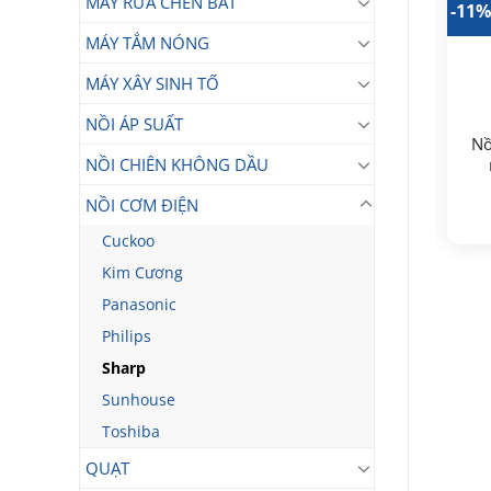
MÁY RỬA CHÉN BÁT
-8%
-8%
-11
MÁY TẮM NÓNG
MÁY XÂY SINH TỐ
NỒI ÁP SUẤT
Nồi cơm điện Sharp
Nồi cơm điện Sharp
Nồ
KSH-H90V-SL
KSH-H65V-SL
NỒI CHIÊN KHÔNG DẦU
3.790.000
₫
2.390.000
Giá
Giá
3.490.000
₫
₫
NỒI CƠM ĐIỆN
gốc
hiện
Giá
Giá
2.190.000
₫
là:
tại
gốc
hiện
Cuckoo
3.790.000₫.
là:
là:
tại
3.490.000₫.
2.390.000₫.
là:
Kim Cương
2.190.000₫.
Panasonic
Philips
Sharp
Sunhouse
Toshiba
QUẠT