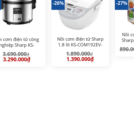
%
-26%
-27%
Nồi c
Nồi cơm điện tử Sharp
i cơm điện tử công
Sharp 
1.8 lít KS-COM192EV-
nghiệp Sharp KS-
890.0
GY
5400V-ST – 5.4 lít
1.890.000
3.690.000
₫
₫
Giá
Giá
Giá
Giá
1.390.000
₫
3.290.000
₫
gốc
hiện
gốc
hiện
là:
tại
là:
tại
1.890.000₫.
là:
3.690.000₫.
là:
1.390.000₫.
3.290.000₫.