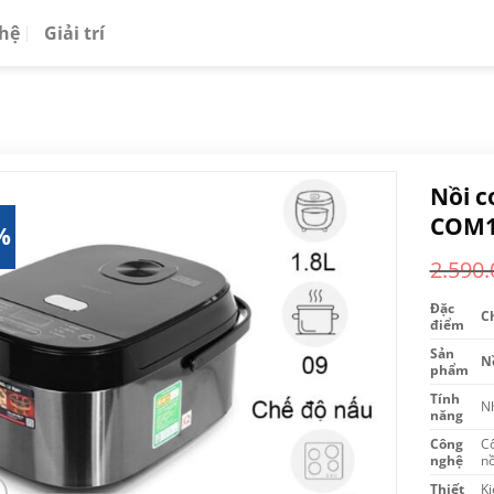
 hệ
Giải trí
Nồi c
COM1
%
2.590.
Đặc
Ch
điểm
Sản
N
phẩm
Tính
Nh
năng
Công
C
nghệ
nồ
Thiết
Ki