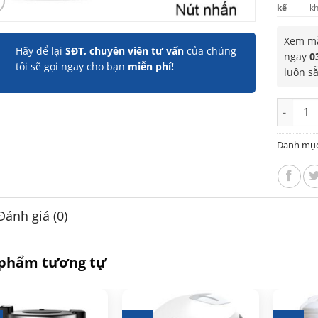
kế
kh
Xem mẫ
Hãy để lại
SĐT, chuyên viên tư vấn
của chúng
ngay
0
tôi sẽ gọi ngay cho bạn
miễn phí!
luôn s
Nồi cơm 
Danh mụ
Đánh giá (0)
 phẩm tương tự