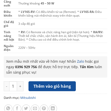
Công
Thường khoảng
45 – 50 W
suất
Điều
*
LV16S-RV:
Có điều khiển từ xa (Remote). *
LV16S-RA:
Điều
khiển
khiển bằng nút nhấn/nút xoay trên thân quạt.
Chế độ
3 cấp độ gió
gió
Tính
*
RV:
Có Remote và chức năng hẹn giờ (tiện lợi hơn). *
RA/RV:
năng
Thiết kế chắc chắn, vận hành êm ái, bền bỉ (Thương hiệu Nhật
nổi bật
Bản). * Chiều cao có thể điều chỉnh linh hoạt.
Nguồn
220V – 50Hz
điện
Xem mẫu mới nhất vừa về hôm nay! Nhắn
Zalo
hoặc gọi
ngay
0396 929 756
để được hỗ trợ trực tiếp.
Tấn Kim
luôn
sẵn sàng phục vụ!
Quạt cây Mitsubishi LV16S (RA/RV) số lượng
Thêm vào giỏ hàng
Danh mục:
Mitsubishi