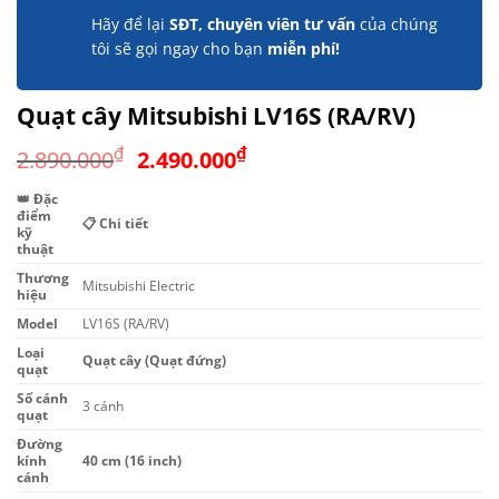
Hãy để lại
SĐT, chuyên viên tư vấn
của chúng
tôi sẽ gọi ngay cho bạn
miễn phí!
Quạt cây Mitsubishi LV16S (RA/RV)
Giá
Giá
₫
₫
2.890.000
2.490.000
gốc
hiện
👑 Đặc
là:
tại
điểm
📋 Chi tiết
2.890.000₫.
là:
kỹ
thuật
2.490.000₫.
Thương
Mitsubishi Electric
hiệu
Model
LV16S (RA/RV)
Loại
Quạt cây (Quạt đứng)
quạt
Số cánh
3 cánh
quạt
Đường
kính
40 cm (16 inch)
cánh