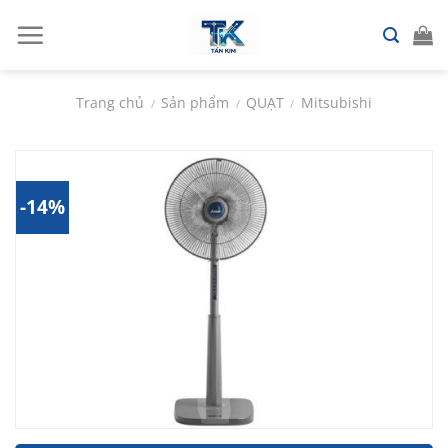
Chuyển
đến
nội
dung
Trang chủ
Sản phẩm
QUẠT
Mitsubishi
/
/
/
-14%