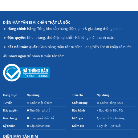
ĐIỆN MÁY TẤN KIM: CHÂN THẬT LÀ GỐC
🔹
Hàng chính hãng:
Tổng kho sẵn hàng điện lạnh & gia dụng thông minh.
🔹
Đặc quyền:
Khui thùng, thử điện tại chỗ - Hài lòng mới thanh toán.
🔹
Kết nối toàn quốc:
Giao hàng thần tốc từ Vĩnh Long/Bến Tre đi khắp cả nước.
🎁
Inbox ngay
để nhận tư vấn tận tâm
Hạng mục
Nội dung
Tiêu chí
Nội dung
Tư vấn
💎 Chân thật từ tâm
Chất lượng
💯 Chính Hãng 100%
Đặc quyền
🛡️ Thử điện tại chỗ
Bảo hành
⚡ Bảo Hành Siêu Tốc
Giao hàng
🚚 Toàn quốc thần tốc
Mức giá
🏷️ Giá Tốt Thị Trường
Kỹ thuật
🛠️ Lắp đặt tận nơi
Niềm tin
⭐ Uy Tín Tuyệt Đối
ĐIỆN MÁY TẤN KIM