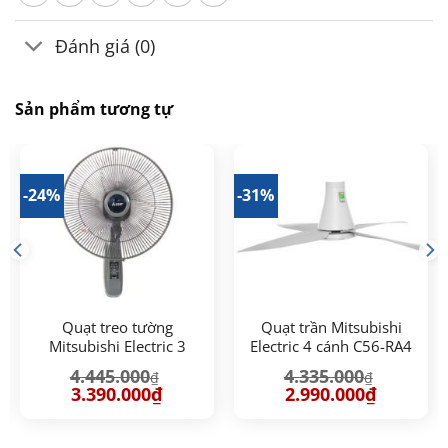
Đánh giá (0)
Sản phẩm tương tự
-24%
-31%
Quạt treo tường
Quạt trần Mitsubishi
Mitsubishi Electric 3
Electric 4 cánh C56-RA4
cánh W16-RA CY-GY
SF-GY
4.445.000
4.335.000
₫
₫
Giá
Giá
Giá
Giá
3.390.000
₫
2.990.000
₫
gốc
hiện
gốc
hiện
là:
tại
là:
tại
4.445.000₫.
là:
4.335.000₫.
là:
00₫.
3.390.000₫.
2.990.000₫