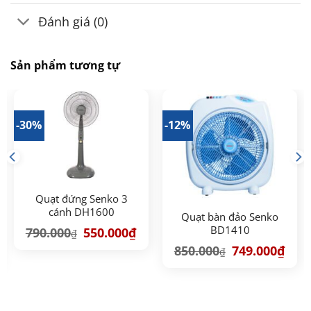
Đánh giá (0)
Sản phẩm tương tự
-30%
-12%
Quạt đứng Senko 3
cánh DH1600
Quạt bàn đảo Senko
BD1410
Giá
Giá
790.000
550.000
₫
₫
gốc
hiện
á
Giá
Giá
là:
tại
850.000
749.000
₫
₫
ện
gốc
hiện
790.000₫.
là:
là:
tại
550.000₫.
850.000₫.
là:
9.000₫.
749.0