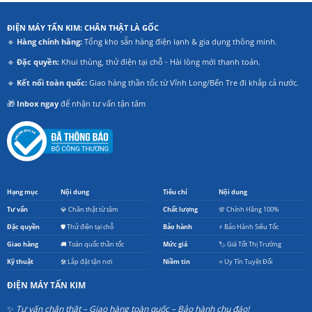
ĐIỆN MÁY TẤN KIM: CHÂN THẬT LÀ GỐC
🔹
Hàng chính hãng:
Tổng kho sẵn hàng điện lạnh & gia dụng thông minh.
🔹
Đặc quyền:
Khui thùng, thử điện tại chỗ - Hài lòng mới thanh toán.
🔹
Kết nối toàn quốc:
Giao hàng thần tốc từ Vĩnh Long/Bến Tre đi khắp cả nước.
🎁
Inbox ngay
để nhận tư vấn tận tâm
Hạng mục
Nội dung
Tiêu chí
Nội dung
Tư vấn
💎 Chân thật từ tâm
Chất lượng
💯 Chính Hãng 100%
Đặc quyền
🛡️ Thử điện tại chỗ
Bảo hành
⚡ Bảo Hành Siêu Tốc
Giao hàng
🚚 Toàn quốc thần tốc
Mức giá
🏷️ Giá Tốt Thị Trường
Kỹ thuật
🛠️ Lắp đặt tận nơi
Niềm tin
⭐ Uy Tín Tuyệt Đối
ĐIỆN MÁY TẤN KIM
✨
Tư vấn chân thật – Giao hàng toàn quốc – Bảo hành chu đáo!