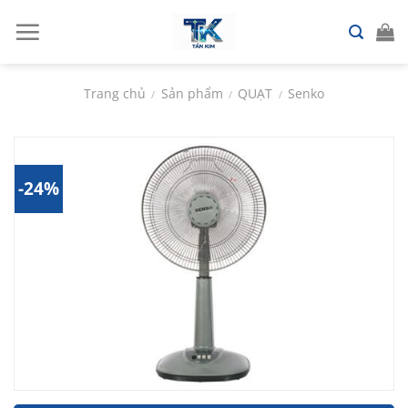
Chuyển
đến
nội
dung
Trang chủ
Sản phẩm
QUẠT
Senko
/
/
/
-24%