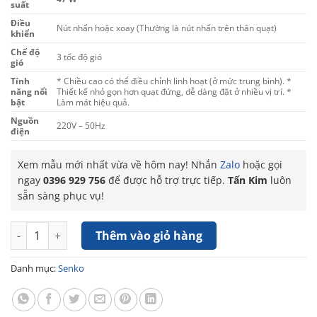
suất
Điều
Nút nhấn hoặc xoay (Thường là nút nhấn trên thân quạt)
khiển
Chế độ
3 tốc độ gió
gió
Tính
* Chiều cao có thể điều chỉnh linh hoạt (ở mức trung bình). *
năng nổi
Thiết kế nhỏ gọn hơn quạt đứng, dễ dàng đặt ở nhiều vị trí. *
bật
Làm mát hiệu quả.
Nguồn
220V – 50Hz
điện
Xem mẫu mới nhất vừa về hôm nay! Nhắn
Zalo
hoặc gọi
ngay
0396 929 756
để được hỗ trợ trực tiếp.
Tấn Kim
luôn
sẵn sàng phục vụ!
Quạt lửng Senko 3 cánh L1638 số lượng
Thêm vào giỏ hàng
Danh mục:
Senko