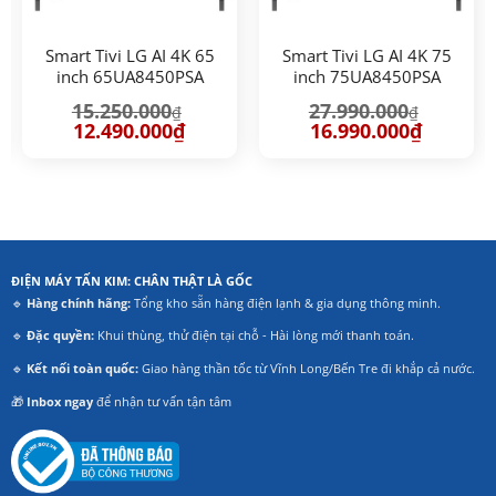
Smart Tivi LG AI 4K 65
Smart Tivi LG AI 4K 75
inch 65UA8450PSA
inch 75UA8450PSA
15.250.000
27.990.000
₫
₫
Giá
Giá
Giá
Giá
12.490.000
₫
16.990.000
₫
gốc
hiện
gốc
hiện
là:
tại
là:
tại
15.250.000₫.
là:
27.990.000₫.
là:
.000₫.
12.490.000₫.
16.990.00
ĐIỆN MÁY TẤN KIM: CHÂN THẬT LÀ GỐC
🔹
Hàng chính hãng:
Tổng kho sẵn hàng điện lạnh & gia dụng thông minh.
🔹
Đặc quyền:
Khui thùng, thử điện tại chỗ - Hài lòng mới thanh toán.
🔹
Kết nối toàn quốc:
Giao hàng thần tốc từ Vĩnh Long/Bến Tre đi khắp cả nước.
🎁
Inbox ngay
để nhận tư vấn tận tâm