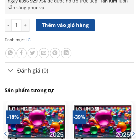
ngay
0396 929 756
để được hỗ trợ trực tiếp.
Tấn Kim
luôn
sẵn sàng phục vụ!
Smart Tivi LG AI 4K 43 inch 43UA8450PSA số lượng
Thêm vào giỏ hàng
Danh mục:
LG
Đánh giá (0)
Sản phẩm tương tự
-18%
-39%