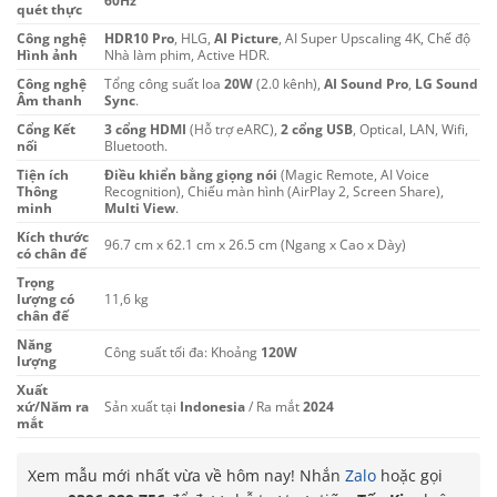
60Hz
quét thực
Công nghệ
HDR10 Pro
, HLG,
AI Picture
, AI Super Upscaling 4K, Chế độ
Hình ảnh
Nhà làm phim, Active HDR.
Công nghệ
Tổng công suất loa
20W
(2.0 kênh),
AI Sound Pro
,
LG Sound
Âm thanh
Sync
.
Cổng Kết
3 cổng HDMI
(Hỗ trợ eARC),
2 cổng USB
, Optical, LAN, Wifi,
nối
Bluetooth.
Tiện ích
Điều khiển bằng giọng nói
(Magic Remote, AI Voice
Thông
Recognition), Chiếu màn hình (AirPlay 2, Screen Share),
minh
Multi View
.
Kích thước
96.7 cm x 62.1 cm x 26.5 cm (Ngang x Cao x Dày)
có chân đế
Trọng
lượng có
11,6 kg
chân đế
Năng
Công suất tối đa: Khoảng
120W
lượng
Xuất
xứ/Năm ra
Sản xuất tại
Indonesia
/ Ra mắt
2024
mắt
Xem mẫu mới nhất vừa về hôm nay! Nhắn
Zalo
hoặc gọi