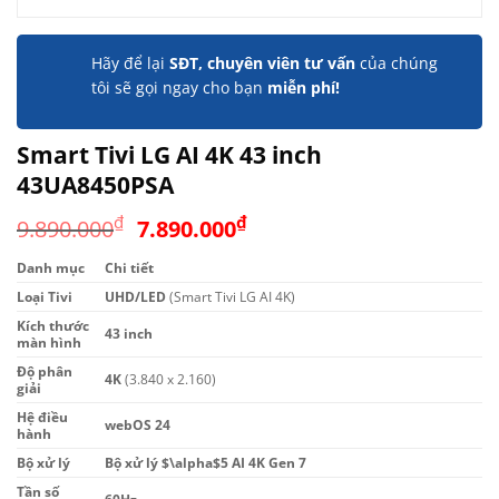
Hãy để lại
SĐT, chuyên viên tư vấn
của chúng
tôi sẽ gọi ngay cho bạn
miễn phí!
Smart Tivi LG AI 4K 43 inch
43UA8450PSA
Giá
Giá
₫
₫
9.890.000
7.890.000
gốc
hiện
Danh mục
Chi tiết
là:
tại
Loại Tivi
UHD/LED
9.890.000₫.
(Smart Tivi LG AI 4K)
là:
7.890.000₫.
Kích thước
43 inch
màn hình
Độ phân
4K
(3.840 x 2.160)
giải
Hệ điều
webOS 24
hành
Bộ xử lý
Bộ xử lý
$\alpha$
5 AI 4K Gen 7
Tần số