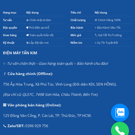
Hạng mục
Nội dung
Tiêu chí
Nội dung
Tư vấn
💎 Chân thật từ tâm
Chất lượng
💯 Chính Hãng 100%
Đặc quyền
🛡️ Thử điện tại chỗ
Bảo hành
⚡ Bảo Hành Siêu Tốc
Giao hàng
🚚 Toàn quốc thần tốc
Mức giá
🏷️ Giá Tốt Thị Trường
Kỹ thuật
🛠️ Lắp đặt tận nơi
Niềm tin
⭐ Uy Tín Tuyệt Đối
ĐIỆN MÁY TẤN KIM
✨
Tư vấn chân thật – Giao hàng toàn quốc – Bảo hành chu đáo!
🚩
Cửa hàng chính (Offline):
756 Ấp Hòa Trung, Xã Phú Túc, Vĩnh Long (Đối diện KDL SEN HỒNG).
(Địa chỉ cũ: QL57C, 749B Sơn Hòa, Châu Thành, Bến Tre).
🏢
Văn phòng bán hàng (Online):
125 Đồng Văn Cống, P. Cát Lái, TP. Thủ Đức, TP.HCM.
📞
Zalo/SĐT:
0396 929 756