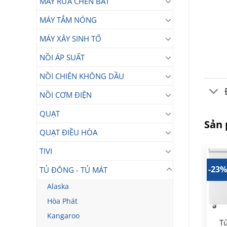
MÁY RỬA CHÉN BÁT
MÁY TẮM NÓNG
MÁY XÂY SINH TỐ
NỒI ÁP SUẤT
NỒI CHIÊN KHÔNG DẦU
NỒI CƠM ĐIỆN
QUẠT
Sản
QUẠT ĐIỀU HÒA
TIVI
18%
-24%
-23
TỦ ĐÔNG - TỦ MÁT
Alaska
Hòa Phát
Kangaroo
Tủ đông 2 ngăn 2 cánh
Tủ Đông Mát Sanaky
T