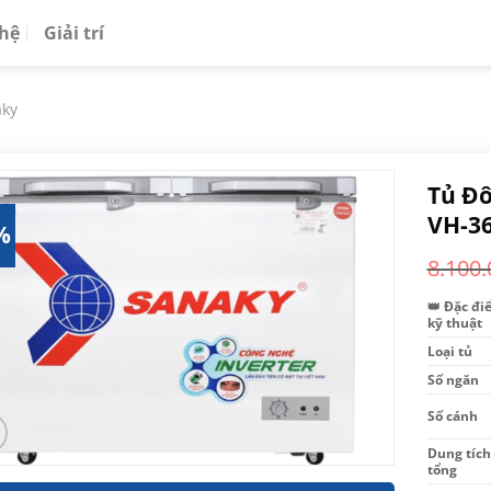
 hệ
Giải trí
aky
Tủ Đô
VH-3
%
8.100.
👑 Đặc đi
kỹ thuật
Loại tủ
Số ngăn
Số cánh
Dung tích
tổng