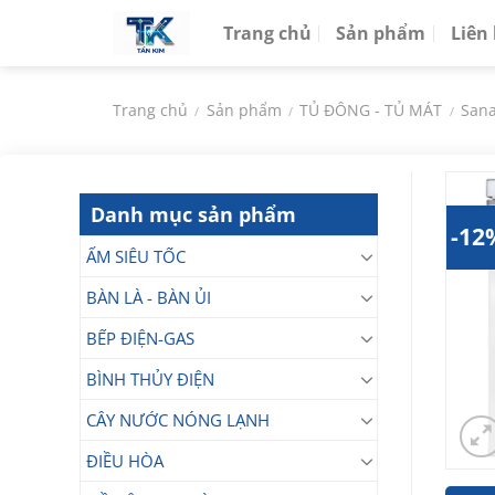
Chuyển
Trang chủ
Sản phẩm
Liên
đến
nội
dung
Trang chủ
Sản phẩm
TỦ ĐÔNG - TỦ MÁT
San
/
/
/
Danh mục sản phẩm
-12
ẤM SIÊU TỐC
BÀN LÀ - BÀN ỦI
BẾP ĐIỆN-GAS
BÌNH THỦY ĐIỆN
CÂY NƯỚC NÓNG LẠNH
ĐIỀU HÒA