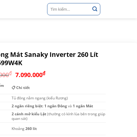
Tìm
kiếm:
ng Mát Sanaky Inverter 260 Lít
699W4K
Giá
Giá
₫
₫
000
7.090.000
gốc
hiện
ểm
là:
tại
📋 Chi tiết
8.100.000₫.
là:
Tủ đông nằm ngang (kiểu Rương)
7.090.000₫.
2 ngăn riêng biệt
:
1 ngăn Đông
và
1 ngăn Mát
2 cánh mở kiểu Lật
(thường có kính lùa bên trong giúp
quan sát)
Khoảng
260 lít