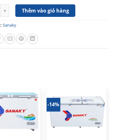
 Mát Sanaky Inverter 260 Lít VH-3699W4K số lượng
Thêm vào giỏ hàng
c:
Sanaky
-14%