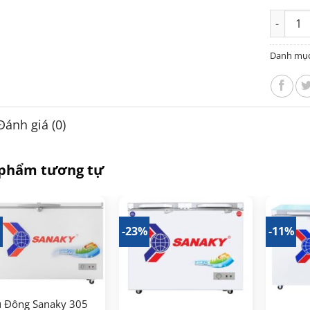
Tủ Đông
Danh mụ
Đánh giá (0)
 phẩm tương tự
%
-23%
-11%
ủ Đông Sanaky 305