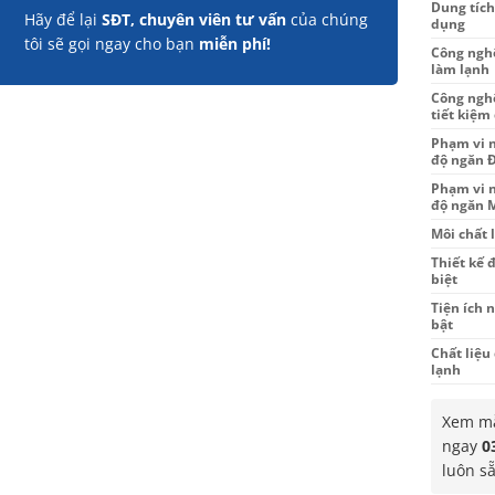
Dung tích
Hãy để lại
SĐT, chuyên viên tư vấn
của chúng
dụng
tôi sẽ gọi ngay cho bạn
miễn phí!
Công ngh
làm lạnh
Công ngh
tiết kiệm
Phạm vi n
độ ngăn 
Phạm vi n
độ ngăn 
Môi chất 
Thiết kế 
biệt
Tiện ích n
bật
Chất liệu
lạnh
Xem mẫ
ngay
0
luôn s