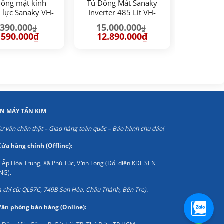
đông mặt kính
Tủ Đông Mát Sanaky
 lực Sanaky VH-
Inverter 485 Lít VH-
3699W2KD
6699W3
.390.000
15.000.000
₫
₫
iá
Giá
Giá
Giá
.590.000
₫
12.890.000
₫
ốc
hiện
gốc
hiện
:
tại
là:
tại
390.000₫.
là:
15.000.000₫.
là:
6.590.000₫.
12.890.000₫.
ỆN MÁY TẤN KIM
ư vấn chân thật – Giao hàng toàn quốc – Bảo hành chu đáo!
Cửa hàng chính (Offline):
 Ấp Hòa Trung, Xã Phú Túc, Vĩnh Long (Đối diện KDL SEN
NG).
a chỉ cũ: QL57C, 749B Sơn Hòa, Châu Thành, Bến Tre).
Văn phòng bán hàng (Online):