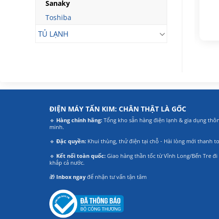
Sanaky
mở Sanaky VH
Inverter 365 Lít VH-
3699W1
5699W3
Toshiba
7.890.000
14.130.000
₫
₫
Giá
Giá
Giá
Giá
6.490.000
₫
10.790.000
₫
TỦ LẠNH
gốc
hiện
gốc
hiện
là:
tại
là:
tại
7.890.000₫.
là:
14.130.000₫.
là:
6.490.000₫.
10.790.000₫.
.
ĐIỆN MÁY TẤN KIM: CHÂN THẬT LÀ GỐC
🔹
Hàng chính hãng:
Tổng kho sẵn hàng điện lạnh & gia dụng thô
minh.
🔹
Đặc quyền:
Khui thùng, thử điện tại chỗ - Hài lòng mới thanh t
🔹
Kết nối toàn quốc:
Giao hàng thần tốc từ Vĩnh Long/Bến Tre đi
khắp cả nước.
🎁
Inbox ngay
để nhận tư vấn tận tâm