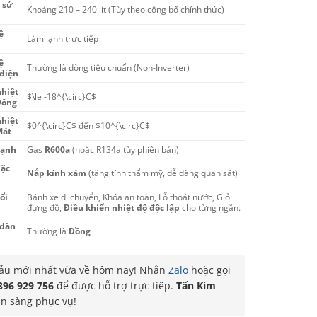
 sử
Khoảng 210 – 240 lít (Tùy theo công bố chính thức)
ệ
Làm lạnh trực tiếp
ệ
Thường là dòng tiêu chuẩn (Non-Inverter)
 điện
hiệt
$\le -18^{\circ}C$
Đông
hiệt
$0^{\circ}C$
đến
$10^{\circ}C$
Mát
lạnh
Gas
R600a
(hoặc R134a tùy phiên bản)
đặc
Nắp kính xám
(tăng tính thẩm mỹ, dễ dàng quan sát)
ổi
Bánh xe di chuyển, Khóa an toàn, Lỗ thoát nước, Giỏ
đựng đồ,
Điều khiển nhiệt độ độc lập
cho từng ngăn.
 dàn
Thường là
Đồng
u mới nhất vừa về hôm nay! Nhắn
Zalo
hoặc gọi
396 929 756
để được hỗ trợ trực tiếp.
Tấn Kim
ẵn sàng phục vụ!