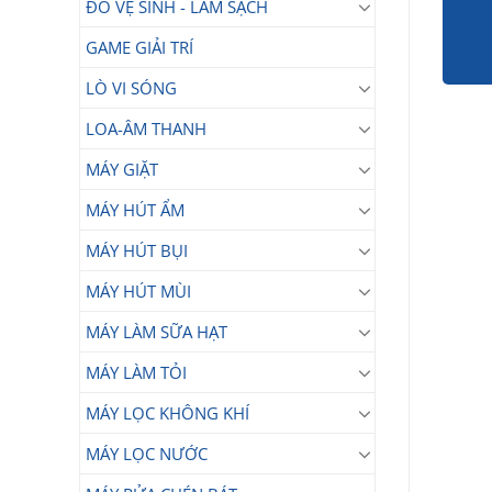
ĐỒ VỆ SINH - LÀM SẠCH
GAME GIẢI TRÍ
LÒ VI SÓNG
LOA-ÂM THANH
MÁY GIẶT
MÁY HÚT ẨM
MÁY HÚT BỤI
MÁY HÚT MÙI
MÁY LÀM SỮA HẠT
MÁY LÀM TỎI
MÁY LỌC KHÔNG KHÍ
MÁY LỌC NƯỚC