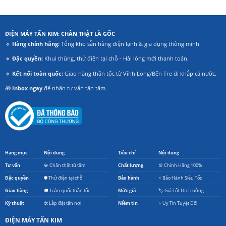
ĐIỆN MÁY TẤN KIM: CHÂN THẬT LÀ GỐC
🔹
Hàng chính hãng:
Tổng kho sẵn hàng điện lạnh & gia dụng thông minh.
🔹
Đặc quyền:
Khui thùng, thử điện tại chỗ - Hài lòng mới thanh toán.
🔹
Kết nối toàn quốc:
Giao hàng thần tốc từ Vĩnh Long/Bến Tre đi khắp cả nước.
🎁
Inbox ngay
để nhận tư vấn tận tâm
Hạng mục
Nội dung
Tiêu chí
Nội dung
Tư vấn
💎 Chân thật từ tâm
Chất lượng
💯 Chính Hãng 100%
Đặc quyền
🛡️ Thử điện tại chỗ
Bảo hành
⚡ Bảo Hành Siêu Tốc
Giao hàng
🚚 Toàn quốc thần tốc
Mức giá
🏷️ Giá Tốt Thị Trường
Kỹ thuật
🛠️ Lắp đặt tận nơi
Niềm tin
⭐ Uy Tín Tuyệt Đối
ĐIỆN MÁY TẤN KIM