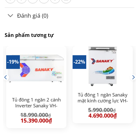
Đánh giá (0)
Sản phẩm tương tự
-19%
-22%
Tủ đông 1 ngăn Sanaky
Tủ đông 1 ngăn 2 cánh
mặt kính cường lực VH-
Inverter Sanaky VH-
1599HYKD (100 lít)
5.990.000
₫
8699HY3 760 lít
18.990.000
Giá
Giá
4.690.000
₫
₫
gốc
hiện
Giá
Giá
15.390.000
₫
là:
tại
gốc
hiện
5.990.000₫.
là:
là:
tại
.000₫.
4.690.000₫
18.990.000₫.
là:
15.390.000₫.