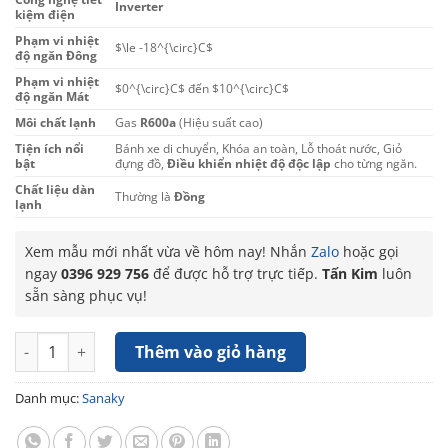
Inverter
kiệm điện
Phạm vi nhiệt
$\le -18^{\circ}C$
độ ngăn Đông
Phạm vi nhiệt
$0^{\circ}C$
đến
$10^{\circ}C$
độ ngăn Mát
Môi chất lạnh
Gas
R600a
(Hiệu suất cao)
Tiện ích nổi
Bánh xe di chuyển, Khóa an toàn, Lỗ thoát nước, Giỏ
bật
đựng đồ,
Điều khiển nhiệt độ độc lập
cho từng ngăn.
Chất liệu dàn
Thường là
Đồng
lạnh
Xem mẫu mới nhất vừa về hôm nay! Nhắn
Zalo
hoặc gọi
ngay
0396 929 756
để được hỗ trợ trực tiếp.
Tấn Kim
luôn
sẵn sàng phục vụ!
Tủ Đông Sanaky Inverter 213 Lít VH-230VD3 số lượng
Thêm vào giỏ hàng
Danh mục:
Sanaky