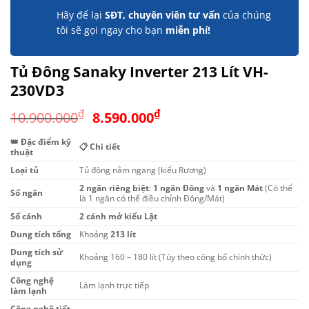
Hãy để lại
SĐT, chuyên viên tư vấn
của chúng
tôi sẽ gọi ngay cho bạn
miễn phí!
Tủ Đông Sanaky Inverter 213 Lít VH-
230VD3
Giá
Giá
₫
₫
10.900.000
8.590.000
gốc
hiện
👑 Đặc điểm kỹ
là:
tại
📋 Chi tiết
thuật
10.900.000₫.
là:
Loại tủ
Tủ đông nằm ngang (kiểu Rương)
8.590.000₫.
2 ngăn riêng biệt
:
1 ngăn Đông
và
1 ngăn Mát
(Có thể
Số ngăn
là 1 ngăn có thể điều chỉnh Đông/Mát)
Số cánh
2 cánh mở kiểu Lật
Dung tích tổng
Khoảng
213 lít
Dung tích sử
Khoảng 160 – 180 lít (Tùy theo công bố chính thức)
dụng
Công nghệ
Làm lạnh trực tiếp
làm lạnh
Công nghệ tiết