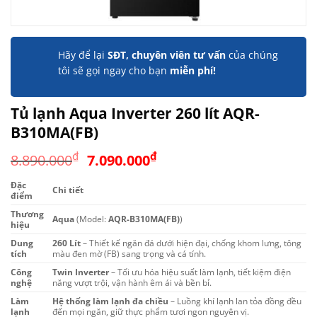
Hãy để lại
SĐT, chuyên viên tư vấn
của chúng
tôi sẽ gọi ngay cho bạn
miễn phí!
Tủ lạnh Aqua Inverter 260 lít AQR-
B310MA(FB)
Giá
Giá
₫
₫
8.890.000
7.090.000
gốc
hiện
Đặc
là:
tại
Chi tiết
điểm
8.890.000₫.
là:
Thương
Aqua
(Model:
AQR-B310MA(FB)
)
7.090.000₫.
hiệu
Dung
260 Lít
– Thiết kế ngăn đá dưới hiện đại, chống khom lưng, tông
tích
màu đen mờ (FB) sang trọng và cá tính.
Công
Twin Inverter
– Tối ưu hóa hiệu suất làm lạnh, tiết kiệm điện
nghệ
năng vượt trội, vận hành êm ái và bền bỉ.
Làm
Hệ thống làm lạnh đa chiều
– Luồng khí lạnh lan tỏa đồng đều
lạnh
đến mọi ngăn, giữ thực phẩm tươi ngon nguyên vị.