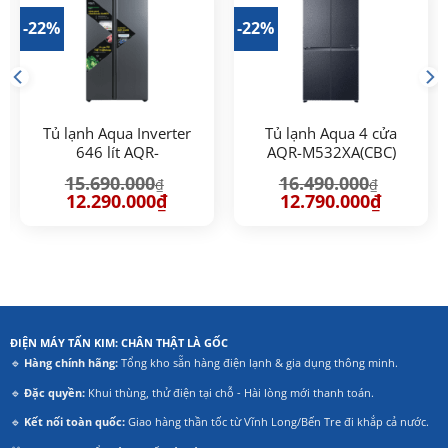
-22%
-22%
Tủ lạnh Aqua Inverter
Tủ lạnh Aqua 4 cửa
646 lít AQR-
AQR-M532XA(CBC)
S682XA(SLB) đen xám
15.690.000
16.490.000
₫
₫
Giá
Giá
Giá
Giá
12.290.000
₫
12.790.000
₫
gốc
hiện
gốc
hiện
là:
tại
là:
tại
15.690.000₫.
là:
16.490.000₫.
là:
00₫.
12.290.000₫.
12.790.00
ĐIỆN MÁY TẤN KIM: CHÂN THẬT LÀ GỐC
🔹
Hàng chính hãng:
Tổng kho sẵn hàng điện lạnh & gia dụng thông minh.
🔹
Đặc quyền:
Khui thùng, thử điện tại chỗ - Hài lòng mới thanh toán.
🔹
Kết nối toàn quốc:
Giao hàng thần tốc từ Vĩnh Long/Bến Tre đi khắp cả nước.