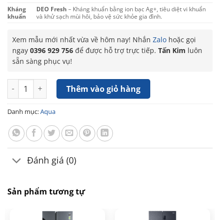
Kháng
DEO Fresh
– Kháng khuẩn bằng ion bạc Ag+, tiêu diệt vi khuẩn
khuẩn
và khử sạch mùi hôi, bảo vệ sức khỏe gia đình.
Xem mẫu mới nhất vừa về hôm nay! Nhắn
Zalo
hoặc gọi
ngay
0396 929 756
để được hỗ trợ trực tiếp.
Tấn Kim
luôn
sẵn sàng phục vụ!
Tủ lạnh Aqua Inverter 260 lít AQR-B310MA(FB) số lượng
Thêm vào giỏ hàng
Danh mục:
Aqua
Đánh giá (0)
Sản phẩm tương tự