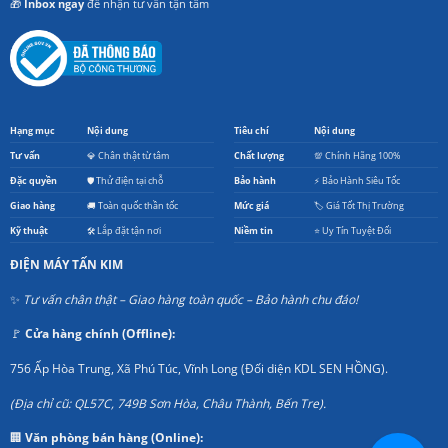
🎁
Inbox ngay
để nhận tư vấn tận tâm
Hạng mục
Nội dung
Tiêu chí
Nội dung
Tư vấn
💎 Chân thật từ tâm
Chất lượng
💯 Chính Hãng 100%
Đặc quyền
🛡️ Thử điện tại chỗ
Bảo hành
⚡ Bảo Hành Siêu Tốc
Giao hàng
🚚 Toàn quốc thần tốc
Mức giá
🏷️ Giá Tốt Thị Trường
Kỹ thuật
🛠️ Lắp đặt tận nơi
Niềm tin
⭐ Uy Tín Tuyệt Đối
ĐIỆN MÁY TẤN KIM
✨
Tư vấn chân thật – Giao hàng toàn quốc – Bảo hành chu đáo!
🚩
Cửa hàng chính (Offline):
756 Ấp Hòa Trung, Xã Phú Túc, Vĩnh Long (Đối diện KDL SEN HỒNG).
(Địa chỉ cũ: QL57C, 749B Sơn Hòa, Châu Thành, Bến Tre).
🏢
Văn phòng bán hàng (Online):