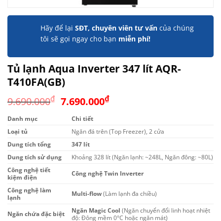
Hãy để lại
SĐT, chuyên viên tư vấn
của chúng
tôi sẽ gọi ngay cho bạn
miễn phí!
Tủ lạnh Aqua Inverter 347 lít AQR-
T410FA(GB)
Giá
Giá
₫
₫
9.690.000
7.690.000
gốc
hiện
Danh mục
Chi tiết
là:
tại
Loại tủ
9.690.000₫.
Ngăn đá trên (Top Freezer), 2 cửa
là:
7.690.000₫.
Dung tích tổng
347 lít
Dung tích sử dụng
Khoảng 328 lít (Ngăn lạnh: ~248L, Ngăn đông: ~80L)
Công nghệ tiết
Công nghệ Twin Inverter
kiệm điện
Công nghệ làm
Multi-flow
(Làm lạnh đa chiều)
lạnh
Ngăn Magic Cool
(Ngăn chuyển đổi linh hoạt nhiệt
Ngăn chứa đặc biệt
độ: Đông mềm 0°C hoặc ngăn mát)