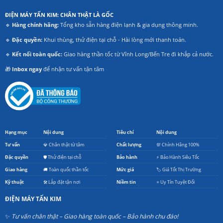
ĐIỆN MÁY TẤN KIM: CHÂN THẬT LÀ GỐC
🔹
Hàng chính hãng:
Tổng kho sẵn hàng điện lạnh & gia dụng thông minh.
🔹
Đặc quyền:
Khui thùng, thử điện tại chỗ - Hài lòng mới thanh toán.
🔹
Kết nối toàn quốc:
Giao hàng thần tốc từ Vĩnh Long/Bến Tre đi khắp cả nước.
🎁
Inbox ngay
để nhận tư vấn tận tâm
Hạng mục
Nội dung
Tiêu chí
Nội dung
Tư vấn
💎 Chân thật từ tâm
Chất lượng
💯 Chính Hãng 100%
Đặc quyền
🛡️ Thử điện tại chỗ
Bảo hành
⚡ Bảo Hành Siêu Tốc
Giao hàng
🚚 Toàn quốc thần tốc
Mức giá
🏷️ Giá Tốt Thị Trường
Kỹ thuật
🛠️ Lắp đặt tận nơi
Niềm tin
⭐ Uy Tín Tuyệt Đối
ĐIỆN MÁY TẤN KIM
✨
Tư vấn chân thật – Giao hàng toàn quốc – Bảo hành chu đáo!