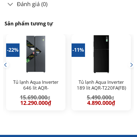
Đánh giá (0)
Sản phẩm tương tự
-22%
-11%
Tủ lạnh Aqua Inverter
Tủ lạnh Aqua Inverter
646 lít AQR-
189 lít AQR-T220FA(FB)
S682XA(SLB) đen xám
15.690.000
5.490.000
₫
₫
Giá
Giá
Giá
Giá
12.290.000
₫
4.890.000
₫
gốc
hiện
gốc
hiện
là:
tại
là:
tại
15.690.000₫.
là:
5.490.000₫.
là:
00₫.
12.290.000₫.
4.890.000₫