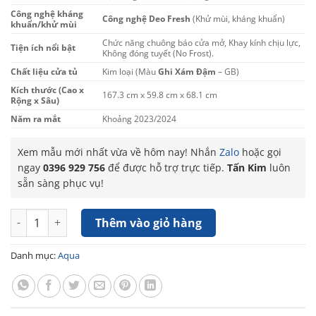
Công nghệ kháng
Công nghệ Deo Fresh
(Khử mùi, kháng khuẩn)
khuẩn/khử mùi
Chức năng chuông báo cửa mở, Khay kính chịu lực,
Tiện ích nổi bật
Không đóng tuyết (No Frost).
Chất liệu cửa tủ
Kim loại (Màu
Ghi Xám Đậm
– GB)
Kích thước (Cao x
167.3 cm x 59.8 cm x 68.1 cm
Rộng x Sâu)
Năm ra mắt
Khoảng 2023/2024
Xem mẫu mới nhất vừa về hôm nay! Nhắn
Zalo
hoặc gọi
ngay
0396 929 756
để được hỗ trợ trực tiếp.
Tấn Kim
luôn
sẵn sàng phục vụ!
Tủ lạnh Aqua Inverter 347 lít AQR-T410FA(GB) số lượng
Thêm vào giỏ hàng
Danh mục:
Aqua