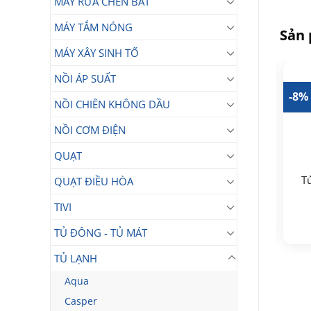
MÁY RỬA CHÉN BÁT
MÁY TẮM NÓNG
Sản
MÁY XÂY SINH TỐ
NỒI ÁP SUẤT
10%
-18%
-8%
NỒI CHIÊN KHÔNG DẦU
NỒI CƠM ĐIỆN
QUẠT
Tủ lạnh Funiki FR-
Tủ
Tủ lạnh Funiki 159 lít
QUẠT ĐIỀU HÒA
152CI/FR-152CI.1
HR T6159TDG
TIVI
4.790.000
5.590.000
₫
₫
Giá
Giá
Giá
Giá
4.290.000
₫
4.590.000
₫
TỦ ĐÔNG - TỦ MÁT
gốc
hiện
gốc
hiện
là:
tại
là:
tại
4.790.000₫.
là:
5.590.000₫.
là:
TỦ LẠNH
4.290.000₫.
4.590.000₫.
Aqua
Casper