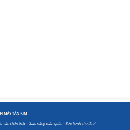
ỆN MÁY TẤN KIM
ư vấn chân thật – Giao hàng toàn quốc – Bảo hành chu đáo!