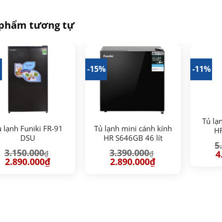
 phẩm tương tự
-15%
-11%
Tủ lạn
 lạnh Funiki FR-91
Tủ lạnh mini cánh kính
H
DSU
HR S646GB 46 lít
5
3.150.000
3.390.000
G
4
₫
₫
g
Giá
Giá
Giá
Giá
2.890.000
₫
2.890.000
₫
là
gốc
hiện
gốc
hiện
5.
là:
tại
là:
tại
3.150.000₫.
là:
3.390.000₫.
là:
2.890.000₫.
2.890.000₫.