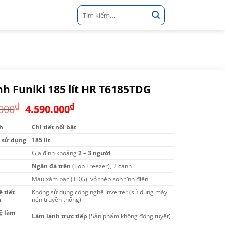
Tìm
kiếm:
nh Funiki 185 lít HR T6185TDG
Giá
Giá
₫
₫
000
4.590.000
gốc
hiện
h
Chi tiết nổi bật
là:
tại
 sử dụng
5.690.000₫.
185 lít
là:
4.590.000₫.
Gia đình khoảng
2 – 3 người
Ngăn đá trên
(Top Freezer), 2 cánh
Màu xám bạc (TDG), vỏ thép sơn tĩnh điện.
 tiết
Không sử dụng công nghệ Inverter (sử dụng máy
n
nén truyền thống)
ệ làm
Làm lạnh trực tiếp
(Sản phẩm không đông tuyết)