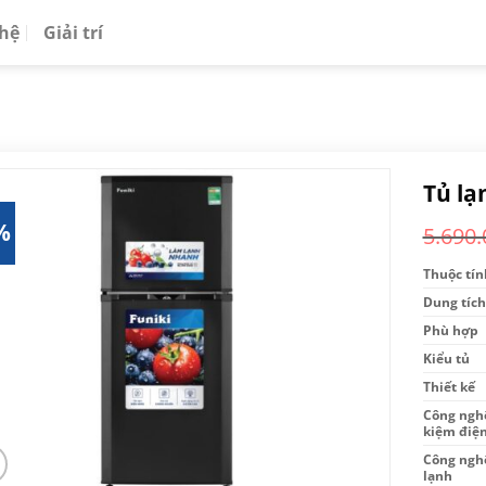
 hệ
Giải trí
Tủ lạ
%
5.690.
Thuộc tín
Dung tích
Phù hợp
Kiểu tủ
Thiết kế
Công nghệ
kiệm điệ
Công ngh
lạnh