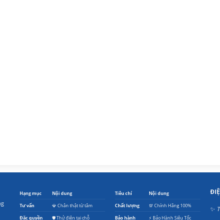
ĐI
Hạng mục
Nội dung
Tiêu chí
Nội dung
ng
Tư vấn
💎 Chân thật từ tâm
Chất lượng
💯 Chính Hãng 100%
✨
T
Đặc quyền
🛡️ Thử điện tại chỗ
Bảo hành
⚡ Bảo Hành Siêu Tốc