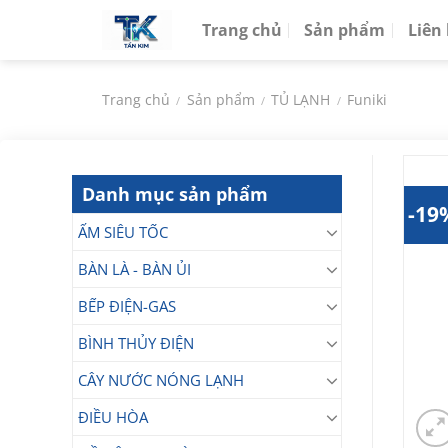
Chuyển
Trang chủ
Sản phẩm
Liên
đến
nội
dung
Trang chủ
Sản phẩm
TỦ LẠNH
Funiki
/
/
/
Danh mục sản phẩm
-19
ẤM SIÊU TỐC
BÀN LÀ - BÀN ỦI
BẾP ĐIỆN-GAS
BÌNH THỦY ĐIỆN
CÂY NƯỚC NÓNG LẠNH
ĐIỀU HÒA