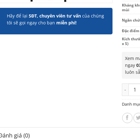
Kháng kh
mùi
Hãy để lại
SĐT, chuyên viên tư vấn
của chúng
Ngăn chứ
tôi sẽ gọi ngay cho bạn
miễn phí!
Đặc điểm
Kích thướ
x S)
Xem mẫ
ngay
0
luôn s
Tủ lạnh 
Danh mụ
Đánh giá (0)