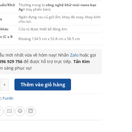
uẩn/Khử
Thường trang bị
công nghệ khử mùi nano bạc
Ag+
(tùy phiên bản).
Ngăn đựng rau củ giữ ẩm, khay đá xoay, khay kính
a
chịu lực.
 khác
Cửa tủ được thiết kế đóng êm.
c (C x R
Khoảng 134.5 cm x 52.8 cm x 58.5 cm
u mới nhất vừa về hôm nay! Nhắn
Zalo
hoặc gọi
396 929 756
để được hỗ trợ trực tiếp.
Tấn Kim
ẵn sàng phục vụ!
Funiki 185 lít HR T6185TDG số lượng
Thêm vào giỏ hàng
c:
Funiki