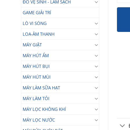
ĐỒ VỆ SINH - LÀM SẠCH
GAME GIẢI TRÍ
LÒ VI SÓNG
LOA-ÂM THANH
MÁY GIẶT
MÁY HÚT ẨM
MÁY HÚT BỤI
MÁY HÚT MÙI
MÁY LÀM SỮA HẠT
MÁY LÀM TỎI
MÁY LỌC KHÔNG KHÍ
MÁY LỌC NƯỚC