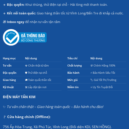
🔹
Đặc quyền:
Khui thùng, thử điện tại chỗ - Hài lòng mới thanh toán.
🔹
Kết nối toàn quốc:
Giao hàng thần tốc từ Vĩnh Long/Bến Tre đi khắp cả nước.
🎁
Inbox ngay
để nhận tư vấn tận tâm
Hạng mục
Nội dung
Tiêu chí
Nội dung
Tư vấn
💎 Chân thật từ tâm
Chất lượng
💯 Chính Hãng 100%
Đặc quyền
🛡️ Thử điện tại chỗ
Bảo hành
⚡ Bảo Hành Siêu Tốc
Giao hàng
🚚 Toàn quốc thần tốc
Mức giá
🏷️ Giá Tốt Thị Trường
Kỹ thuật
🛠️ Lắp đặt tận nơi
Niềm tin
⭐ Uy Tín Tuyệt Đối
ĐIỆN MÁY TẤN KIM
✨
Tư vấn chân thật – Giao hàng toàn quốc – Bảo hành chu đáo!
🚩
Cửa hàng chính (Offline):
756 Ấp Hòa Trung, Xã Phú Túc, Vĩnh Long (Đối diện KDL SEN HỒNG).