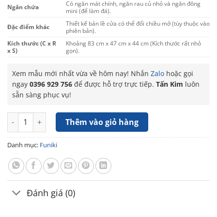
Có ngăn mát chính, ngăn rau củ nhỏ và ngăn đông
Ngăn chứa
mini (để làm đá).
Thiết kế bản lề cửa có thể đổi chiều mở (tùy thuộc vào
Đặc điểm khác
phiên bản).
Kích thước (C x R
Khoảng 83 cm x 47 cm x 44 cm (Kích thước rất nhỏ
x S)
gọn).
Xem mẫu mới nhất vừa về hôm nay! Nhắn
Zalo
hoặc gọi
ngay
0396 929 756
để được hỗ trợ trực tiếp.
Tấn Kim
luôn
sẵn sàng phục vụ!
Tủ lạnh Funiki FR-91 DSU số lượng
Thêm vào giỏ hàng
Danh mục:
Funiki
Đánh giá (0)