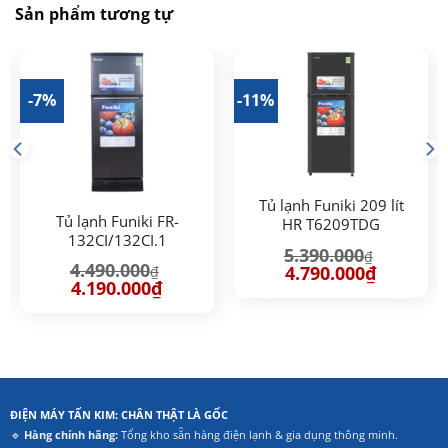
Sản phẩm tương tự
-7%
-11%
Tủ lạnh Funiki 209 lít
Tủ lạnh Funiki FR-
HR T6209TDG
132CI/132CI.1
5.390.000
₫
4.490.000
Giá
Giá
4.790.000
₫
₫
gốc
hiện
Giá
Giá
4.190.000
₫
là:
tại
gốc
hiện
5.390.000₫.
là:
là:
tại
4.790.000₫
4.490.000₫.
là:
00₫.
4.190.000₫.
ĐIỆN MÁY TẤN KIM: CHÂN THẬT LÀ GỐC
🔹
Hàng chính hãng:
Tổng kho sẵn hàng điện lạnh & gia dụng thông minh.