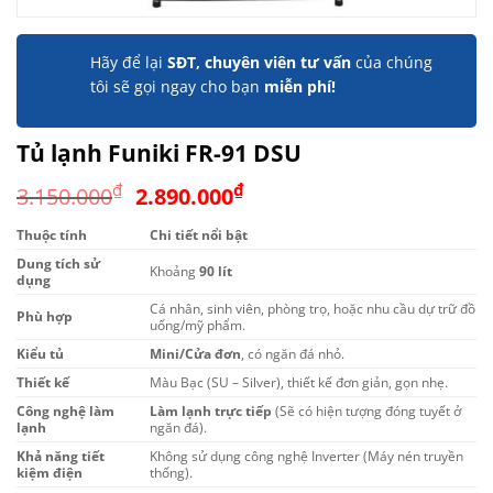
Hãy để lại
SĐT, chuyên viên tư vấn
của chúng
tôi sẽ gọi ngay cho bạn
miễn phí!
Tủ lạnh Funiki FR-91 DSU
Giá
Giá
₫
₫
3.150.000
2.890.000
gốc
hiện
Thuộc tính
Chi tiết nổi bật
là:
tại
Dung tích sử
3.150.000₫.
là:
Khoảng
90 lít
dụng
2.890.000₫.
Cá nhân, sinh viên, phòng trọ, hoặc nhu cầu dự trữ đồ
Phù hợp
uống/mỹ phẩm.
Kiểu tủ
Mini/Cửa đơn
, có ngăn đá nhỏ.
Thiết kế
Màu Bạc (SU – Silver), thiết kế đơn giản, gọn nhẹ.
Công nghệ làm
Làm lạnh trực tiếp
(Sẽ có hiện tượng đóng tuyết ở
lạnh
ngăn đá).
Khả năng tiết
Không sử dụng công nghệ Inverter (Máy nén truyền
kiệm điện
thống).