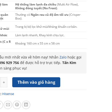
ệ làm
Hệ thống làm lạnh đa chiều
(Multi Air Flow),
Không đóng tuyết (No Frost)
.
 quản
Thường có
Ngăn rau củ độ ẩm tối ưu
(Crisper
ệt
Box).
Trang bị bộ lọc khử mùi/kháng khuẩn cơ bản.
ử mùi
 khác
Làm lạnh nhanh, Khay kính chịu lực.
c (C x R
Khoảng 160 cm x 55 cm x 58 cm
u mới nhất vừa về hôm nay! Nhắn
Zalo
hoặc gọi
396 929 756
để được hỗ trợ trực tiếp.
Tấn Kim
ẵn sàng phục vụ!
Hisense Inverter 249 lít RT328N4EBND số lượng
Thêm vào giỏ hàng
c:
Hisense