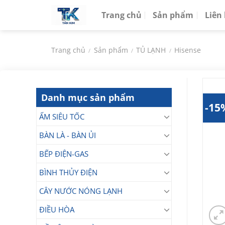
Chuyển
Trang chủ
Sản phẩm
Liên
đến
nội
dung
Trang chủ
Sản phẩm
TỦ LẠNH
Hisense
/
/
/
Danh mục sản phẩm
-15
ẤM SIÊU TỐC
BÀN LÀ - BÀN ỦI
BẾP ĐIỆN-GAS
BÌNH THỦY ĐIỆN
CÂY NƯỚC NÓNG LẠNH
ĐIỀU HÒA