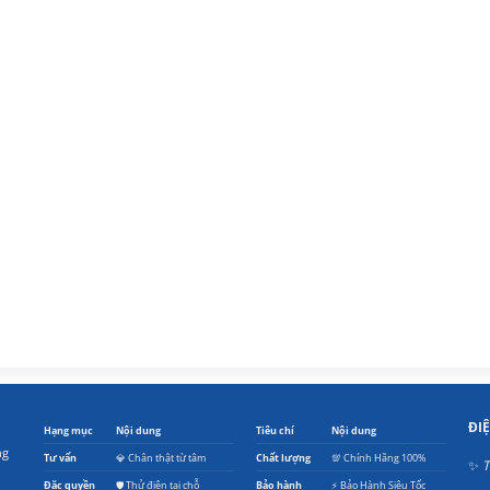
ĐI
Hạng mục
Nội dung
Tiêu chí
Nội dung
ng
Tư vấn
💎 Chân thật từ tâm
Chất lượng
💯 Chính Hãng 100%
✨
T
Đặc quyền
🛡️ Thử điện tại chỗ
Bảo hành
⚡ Bảo Hành Siêu Tốc