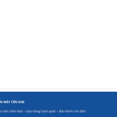
ỆN MÁY TẤN KIM
ư vấn chân thật – Giao hàng toàn quốc – Bảo hành chu đáo!