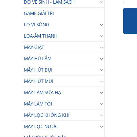
ĐỒ VỆ SINH - LÀM SẠCH
GAME GIẢI TRÍ
LÒ VI SÓNG
LOA-ÂM THANH
MÁY GIẶT
MÁY HÚT ẨM
MÁY HÚT BỤI
MÁY HÚT MÙI
MÁY LÀM SỮA HẠT
MÁY LÀM TỎI
MÁY LỌC KHÔNG KHÍ
MÁY LỌC NƯỚC