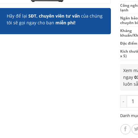
Công ngh
lạnh
Hãy để lại
SĐT, chuyên viên tư vấn
của chúng
Ngăn bảo
tôi sẽ gọi ngay cho bạn
miễn phí!
chuyên bi
Kháng
khuẩn/Kh
Đặc điểm
Kích thướ
x S)
Xem mẫ
ngay
0
luôn s
Tủ lạnh 
Danh mụ