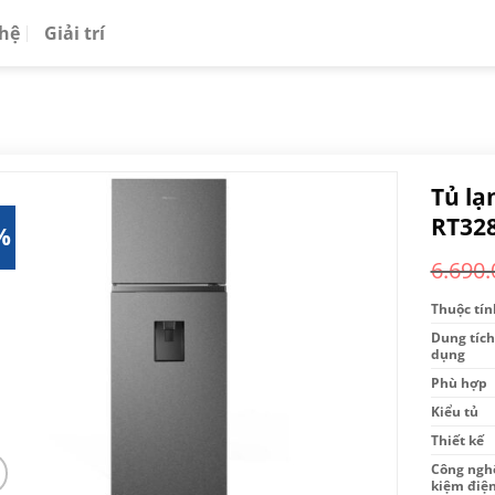
 hệ
Giải trí
Tủ lạ
RT32
%
6.690.
Thuộc tín
Dung tích
dụng
Phù hợp
Kiểu tủ
Thiết kế
Công nghệ
kiệm điệ