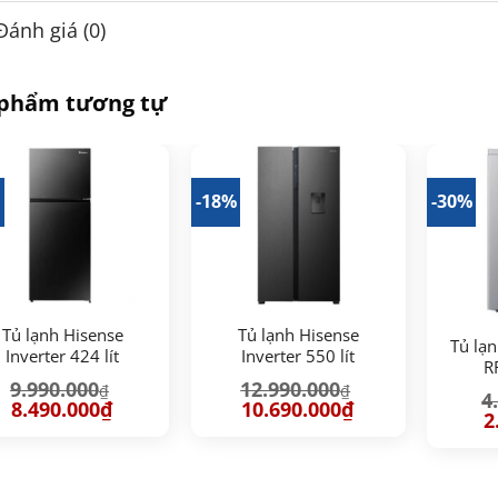
Đánh giá (0)
 phẩm tương tự
%
-18%
-30%
Tủ lạnh Hisense
Tủ lạnh Hisense
Tủ lạn
Inverter 424 lít
Inverter 550 lít
R
RT549N4EBU
RS708N4EBND
9.990.000
12.990.000
₫
₫
4
Giá
Giá
Giá
Giá
8.490.000
₫
10.690.000
₫
G
2
gốc
hiện
gốc
hiện
g
là:
tại
là:
tại
là
9.990.000₫.
là:
12.990.000₫.
là:
4.
8.490.000₫.
10.690.000₫.