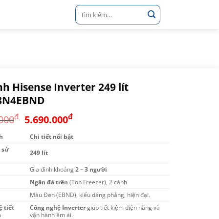
Tìm
kiếm:
nh Hisense Inverter 249 lít
8N4EBND
Giá
Giá
₫
₫
000
5.690.000
gốc
hiện
h
Chi tiết nổi bật
là:
tại
 sử
6.690.000₫.
là:
249 lít
5.690.000₫.
Gia đình khoảng
2 – 3 người
Ngăn đá trên
(Top Freezer), 2 cánh
Màu Đen (EBND), kiểu dáng phẳng, hiện đại.
 tiết
Công nghệ Inverter
giúp tiết kiệm điện năng và
n
vận hành êm ái.