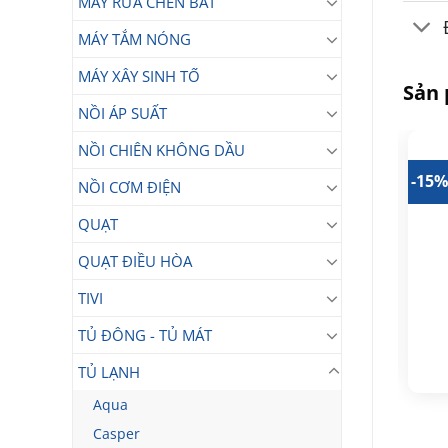
MÁY RỬA CHÉN BÁT
MÁY TẮM NÓNG
MÁY XÂY SINH TỐ
Sản
NỒI ÁP SUẤT
NỒI CHIÊN KHÔNG DẦU
30%
-18%
-15
NỒI CƠM ĐIỆN
QUẠT
QUẠT ĐIỀU HÒA
Tủ lạnh mini Hisense
TIVI
HR05DB 45 lít
Tủ lạnh Hisense 82 Lít
RR106D4EBN
2.780.000
TỦ ĐÔNG - TỦ MÁT
₫
Giá
Giá
2.290.000
₫
4.290.000
₫
gốc
hiện
TỦ LẠNH
Giá
Giá
2.990.000
₫
là:
tại
gốc
hiện
2.780.000₫.
là:
là:
tại
Aqua
2.290.000₫.
4.290.000₫.
là:
2.990.000₫.
Casper