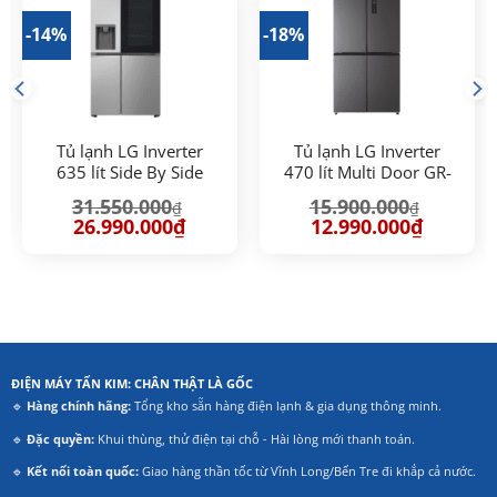
-14%
-18%
Tủ lạnh LG Inverter
Tủ lạnh LG Inverter
635 lít Side By Side
470 lít Multi Door GR-
InstaView GR-G257SV
B50BL
31.550.000
15.900.000
₫
₫
Giá
Giá
Giá
Giá
26.990.000
₫
12.990.000
₫
gốc
hiện
gốc
hiện
là:
tại
là:
tại
.000₫.
31.550.000₫.
là:
15.900.000₫.
là:
26.990.000₫.
12.990.00
ĐIỆN MÁY TẤN KIM: CHÂN THẬT LÀ GỐC
🔹
Hàng chính hãng:
Tổng kho sẵn hàng điện lạnh & gia dụng thông minh.
🔹
Đặc quyền:
Khui thùng, thử điện tại chỗ - Hài lòng mới thanh toán.
🔹
Kết nối toàn quốc:
Giao hàng thần tốc từ Vĩnh Long/Bến Tre đi khắp cả nước.