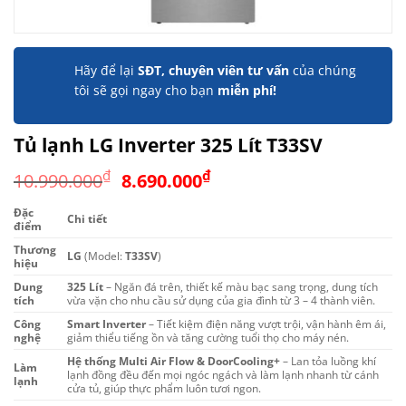
Hãy để lại
SĐT, chuyên viên tư vấn
của chúng
tôi sẽ gọi ngay cho bạn
miễn phí!
Tủ lạnh LG Inverter 325 Lít T33SV
Giá
Giá
₫
₫
10.990.000
8.690.000
gốc
hiện
Đặc
là:
tại
Chi tiết
điểm
10.990.000₫.
là:
Thương
LG
(Model:
T33SV
)
8.690.000₫.
hiệu
Dung
325 Lít
– Ngăn đá trên, thiết kế màu bạc sang trọng, dung tích
tích
vừa vặn cho nhu cầu sử dụng của gia đình từ 3 – 4 thành viên.
Công
Smart Inverter
– Tiết kiệm điện năng vượt trội, vận hành êm ái,
nghệ
giảm thiểu tiếng ồn và tăng cường tuổi thọ cho máy nén.
Hệ thống Multi Air Flow & DoorCooling+
– Lan tỏa luồng khí
Làm
lạnh đồng đều đến mọi ngóc ngách và làm lạnh nhanh từ cánh
lạnh
cửa tủ, giúp thực phẩm luôn tươi ngon.