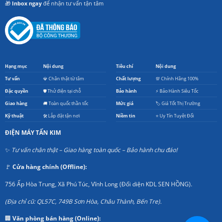
🎁
Inbox ngay
để nhận tư vấn tận tâm
Hạng mục
Nội dung
Tiêu chí
Nội dung
Tư vấn
💎 Chân thật từ tâm
Chất lượng
💯 Chính Hãng 100%
Đặc quyền
🛡️ Thử điện tại chỗ
Bảo hành
⚡ Bảo Hành Siêu Tốc
Giao hàng
🚚 Toàn quốc thần tốc
Mức giá
🏷️ Giá Tốt Thị Trường
Kỹ thuật
🛠️ Lắp đặt tận nơi
Niềm tin
⭐ Uy Tín Tuyệt Đối
ĐIỆN MÁY TẤN KIM
✨
Tư vấn chân thật – Giao hàng toàn quốc – Bảo hành chu đáo!
🚩
Cửa hàng chính (Offline):
756 Ấp Hòa Trung, Xã Phú Túc, Vĩnh Long (Đối diện KDL SEN HỒNG).
(Địa chỉ cũ: QL57C, 749B Sơn Hòa, Châu Thành, Bến Tre).
🏢
Văn phòng bán hàng (Online):