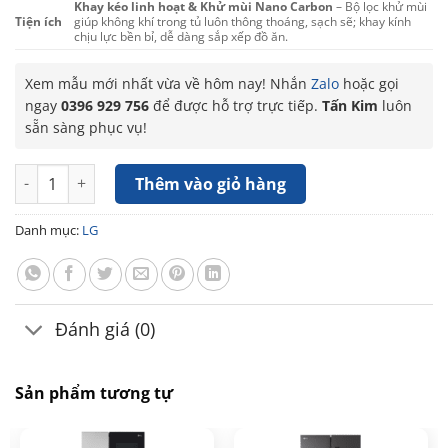
Khay kéo linh hoạt & Khử mùi Nano Carbon
– Bộ lọc khử mùi
Tiện ích
giúp không khí trong tủ luôn thông thoáng, sạch sẽ; khay kính
chịu lực bền bỉ, dễ dàng sắp xếp đồ ăn.
Xem mẫu mới nhất vừa về hôm nay! Nhắn
Zalo
hoặc gọi
ngay
0396 929 756
để được hỗ trợ trực tiếp.
Tấn Kim
luôn
sẵn sàng phục vụ!
Tủ lạnh LG Inverter 325 Lít T33SV số lượng
Thêm vào giỏ hàng
Danh mục:
LG
Đánh giá (0)
Sản phẩm tương tự