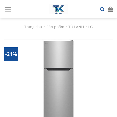
Chuyển
đến
nội
dung
Trang chủ
Sản phẩm
TỦ LẠNH
LG
/
/
/
-21%