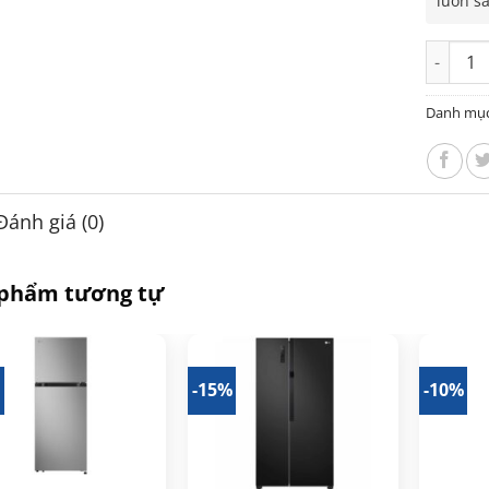
luôn s
Tủ lạnh 
Danh mụ
Đánh giá (0)
 phẩm tương tự
%
-15%
-10%