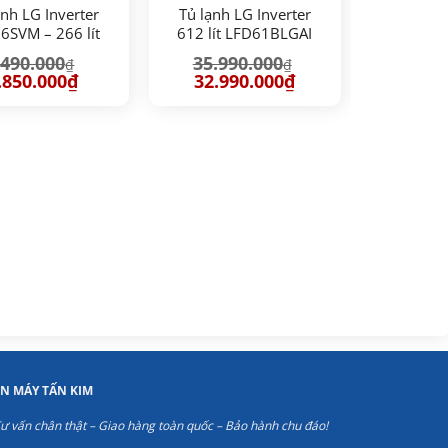
ạnh LG Inverter
Tủ lạnh LG Inverter
6SVM – 266 lít
612 lít LFD61BLGAI
.490.000
35.990.000
₫
₫
iá
Giá
Giá
Giá
.850.000
₫
32.990.000
₫
ốc
hiện
gốc
hiện
:
tại
là:
tại
490.000₫.
là:
35.990.000₫.
là:
5.850.000₫.
32.990.000₫.
ỆN MÁY TẤN KIM
ư vấn chân thật – Giao hàng toàn quốc – Bảo hành chu đáo!