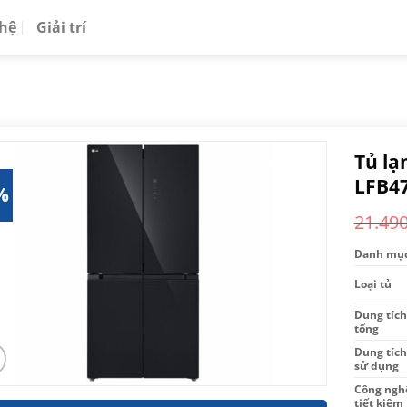
 hệ
Giải trí
Tủ lạ
LFB4
%
21.49
Danh mụ
Loại tủ
Dung tích
tổng
Dung tích
sử dụng
Công ngh
tiết kiệm