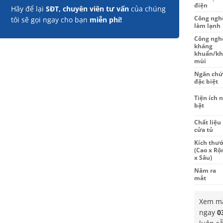
điện
Hãy để lại
SĐT, chuyên viên tư vấn
của chúng
Công ngh
tôi sẽ gọi ngay cho bạn
miễn phí!
làm lạnh
Công ngh
kháng
khuẩn/k
mùi
Ngăn chứ
đặc biệt
Tiện ích n
bật
Chất liệu
cửa tủ
Kích thướ
(Cao x Rộ
x Sâu)
Năm ra
mắt
Xem mẫ
ngay
0