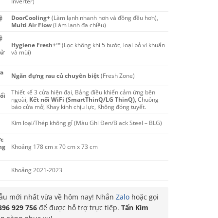
Inverter)
ệ
DoorCooling+
(Làm lạnh nhanh hơn và đồng đều hơn),
Multi Air Flow
(Làm lạnh đa chiều)
ệ
Hygiene Fresh+™
(Lọc không khí 5 bước, loại bỏ vi khuẩn
hử
và mùi)
a
Ngăn đựng rau củ chuyên biệt
(Fresh Zone)
Thiết kế 3 cửa hiện đại, Bảng điều khiển cảm ứng bên
ổi
ngoài,
Kết nối WiFi (SmartThinQ/LG ThinQ)
, Chuông
báo cửa mở, Khay kính chịu lực, Không đóng tuyết.
Kim loại/Thép không gỉ (Màu Ghi Đen/Black Steel – BLG)
c
ng
Khoảng 178 cm x 70 cm x 73 cm
Khoảng 2021-2023
u mới nhất vừa về hôm nay! Nhắn
Zalo
hoặc gọi
396 929 756
để được hỗ trợ trực tiếp.
Tấn Kim