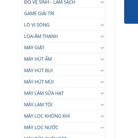
ĐỒ VỆ SINH - LÀM SẠCH
GAME GIẢI TRÍ
LÒ VI SÓNG
LOA-ÂM THANH
MÁY GIẶT
MÁY HÚT ẨM
MÁY HÚT BỤI
MÁY HÚT MÙI
MÁY LÀM SỮA HẠT
MÁY LÀM TỎI
MÁY LỌC KHÔNG KHÍ
MÁY LỌC NƯỚC