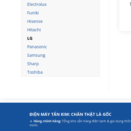
Tủ lạnh LG Inverter
Tủ lạnh LG Inverter
Electrolux
635 lít GR-X257BG
314 lít LTD31BLM
Funiki
39.900.000
9.900.000
₫
₫
Hisense
Giá
Giá
Giá
Giá
33.590.000
₫
8.690.000
₫
gốc
hiện
gốc
hiện
Hitachi
là:
tại
là:
tại
39.900.000₫.
là:
9.900.000₫.
là:
LG
33.590.000₫.
8.690.000₫.
.
Panasonic
Samsung
Sharp
Toshiba
ĐIỆN MÁY TẤN KIM: CHÂN THẬT LÀ GỐC
🔹
Hàng chính hãng:
Tổng kho sẵn hàng điện lạnh & gia dụng thô
minh.