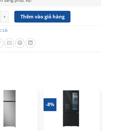
ẵn sàng phục vụ!
LG Inverter 474 lít Multi Door LFB47BLG số lượng
Thêm vào giỏ hàng
c:
LG
-8%