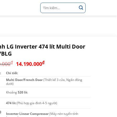
Tìm
kiếm:
nh LG Inverter 474 lít Multi Door
7BLG
Giá
Giá
₫
₫
0.000
14.190.000
gốc
hiện
c
Chi tiết
là:
tại
Multi Door/French Door
21.490.000₫.
(Thiết kế 3 cửa, Ngăn đông
là:
dưới)
14.190.000₫.
Khoảng
520 lít
474 lít
(Phù hợp gia đình 4-5 người)
ệ
Inverter Linear Compressor
(Máy nén tuyến tính