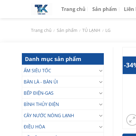
Chuyển
Trang chủ
Sản phẩm
Liên
đến
nội
dung
Trang chủ
Sản phẩm
TỦ LẠNH
LG
/
/
/
Danh mục sản phẩm
-34
ẤM SIÊU TỐC
BÀN LÀ - BÀN ỦI
BẾP ĐIỆN-GAS
BÌNH THỦY ĐIỆN
CÂY NƯỚC NÓNG LẠNH
ĐIỀU HÒA