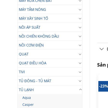
MÁY RỬA CHÉN BÁT
MÁY TẮM NÓNG
MÁY XÂY SINH TỐ
NỒI ÁP SUẤT
NỒI CHIÊN KHÔNG DẦU
NỒI CƠM ĐIỆN
QUẠT
QUẠT ĐIỀU HÒA
Sản
TIVI
TỦ ĐÔNG - TỦ MÁT
16%
-12%
-23
TỦ LẠNH
Aqua
Casper