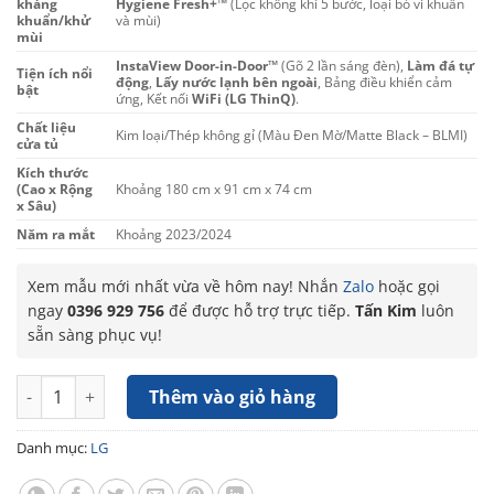
kháng
Hygiene Fresh+™
(Lọc không khí 5 bước, loại bỏ vi khuẩn
khuẩn/khử
và mùi)
mùi
InstaView Door-in-Door™
(Gõ 2 lần sáng đèn),
Làm đá tự
Tiện ích nổi
động
,
Lấy nước lạnh bên ngoài
, Bảng điều khiển cảm
bật
ứng, Kết nối
WiFi (LG ThinQ)
.
Chất liệu
Kim loại/Thép không gỉ (Màu Đen Mờ/Matte Black – BLMI)
cửa tủ
Kích thước
(Cao x Rộng
Khoảng 180 cm x 91 cm x 74 cm
x Sâu)
Năm ra mắt
Khoảng 2023/2024
Xem mẫu mới nhất vừa về hôm nay! Nhắn
Zalo
hoặc gọi
ngay
0396 929 756
để được hỗ trợ trực tiếp.
Tấn Kim
luôn
sẵn sàng phục vụ!
Tủ lạnh LG Inverter 666 lít Multi Door InstaView LFB66BLMI số
Thêm vào giỏ hàng
Danh mục:
LG