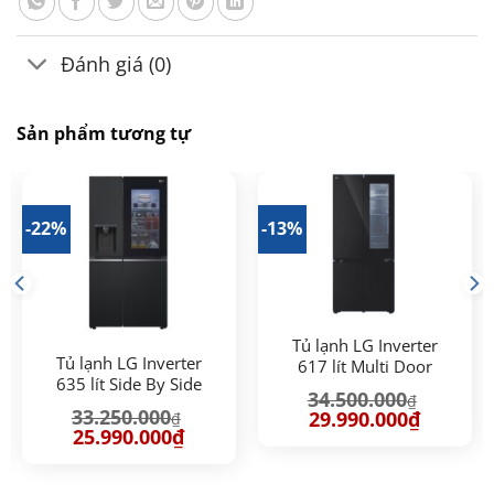
Đánh giá (0)
Sản phẩm tương tự
-22%
-13%
Tủ lạnh LG Inverter
Tủ lạnh LG Inverter
617 lít Multi Door
635 lít Side By Side
InstaView LFB61BLGAI
34.500.000
₫
InstaView GR-G257BL
33.250.000
Giá
Giá
29.990.000
₫
₫
gốc
hiện
Giá
Giá
25.990.000
₫
là:
tại
gốc
hiện
34.500.000₫.
là:
là:
tại
29.990.00
33.250.000₫.
là:
.000₫.
25.990.000₫.