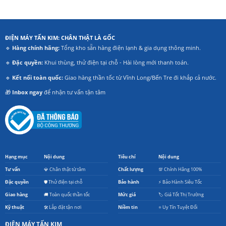
ĐIỆN MÁY TẤN KIM: CHÂN THẬT LÀ GỐC
🔹
Hàng chính hãng:
Tổng kho sẵn hàng điện lạnh & gia dụng thông minh.
🔹
Đặc quyền:
Khui thùng, thử điện tại chỗ - Hài lòng mới thanh toán.
🔹
Kết nối toàn quốc:
Giao hàng thần tốc từ Vĩnh Long/Bến Tre đi khắp cả nước.
🎁
Inbox ngay
để nhận tư vấn tận tâm
Hạng mục
Nội dung
Tiêu chí
Nội dung
Tư vấn
💎 Chân thật từ tâm
Chất lượng
💯 Chính Hãng 100%
Đặc quyền
🛡️ Thử điện tại chỗ
Bảo hành
⚡ Bảo Hành Siêu Tốc
Giao hàng
🚚 Toàn quốc thần tốc
Mức giá
🏷️ Giá Tốt Thị Trường
Kỹ thuật
🛠️ Lắp đặt tận nơi
Niềm tin
⭐ Uy Tín Tuyệt Đối
ĐIỆN MÁY TẤN KIM