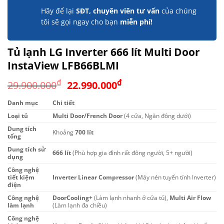
Hãy để lại
SĐT, chuyên viên tư vấn
của chúng
tôi sẽ gọi ngay cho bạn
miễn phí!
Tủ lạnh LG Inverter 666 lít Multi Door
InstaView LFB66BLMI
Giá
Giá
₫
₫
29.900.000
22.990.000
gốc
hiện
Danh mục
Chi tiết
là:
tại
Loại tủ
Multi Door/French Door
29.900.000₫.
là:
(4 cửa, Ngăn đông dưới)
22.990.000₫.
Dung tích
Khoảng
700 lít
tổng
Dung tích sử
666 lít
(Phù hợp gia đình rất đông người, 5+ người)
dụng
Công nghệ
tiết kiệm
Inverter Linear Compressor
(Máy nén tuyến tính Inverter)
điện
Công nghệ
DoorCooling+
(Làm lạnh nhanh ở cửa tủ),
Multi Air Flow
làm lạnh
(Làm lạnh đa chiều)
Công nghệ