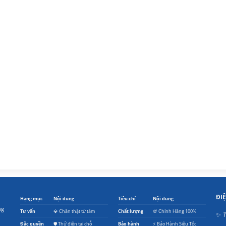
ĐI
Hạng mục
Nội dung
Tiêu chí
Nội dung
ng
Tư vấn
💎 Chân thật từ tâm
Chất lượng
💯 Chính Hãng 100%
✨
T
Đặc quyền
🛡️ Thử điện tại chỗ
Bảo hành
⚡ Bảo Hành Siêu Tốc