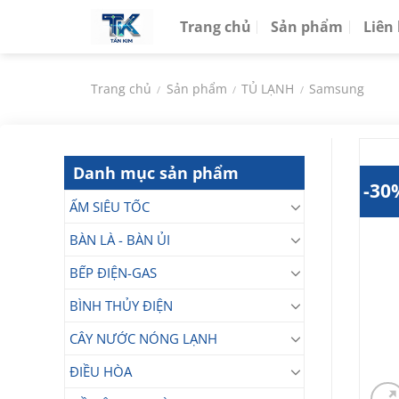
Chuyển
Trang chủ
Sản phẩm
Liên
đến
nội
dung
Trang chủ
Sản phẩm
TỦ LẠNH
Samsung
/
/
/
Danh mục sản phẩm
-30
ẤM SIÊU TỐC
BÀN LÀ - BÀN ỦI
BẾP ĐIỆN-GAS
BÌNH THỦY ĐIỆN
CÂY NƯỚC NÓNG LẠNH
ĐIỀU HÒA