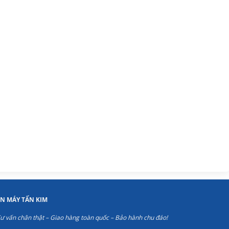
ỆN MÁY TẤN KIM
ư vấn chân thật – Giao hàng toàn quốc – Bảo hành chu đáo!