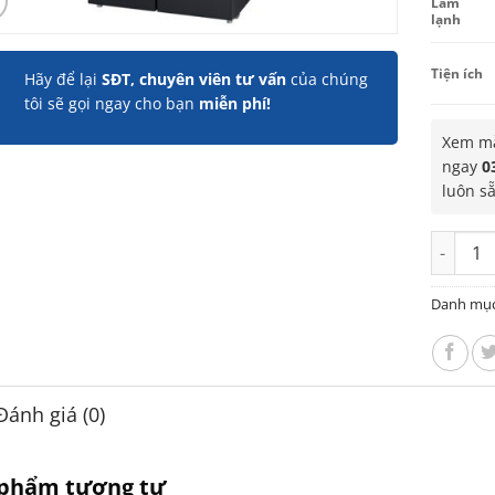
Làm
lạnh
Tiện ích
Hãy để lại
SĐT, chuyên viên tư vấn
của chúng
tôi sẽ gọi ngay cho bạn
miễn phí!
Xem mẫ
ngay
0
luôn s
Tủ lạnh 
Danh mụ
Đánh giá (0)
 phẩm tương tự