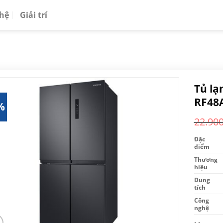
 hệ
Giải trí
Tủ lạ
RF48
%
22.90
Đặc
điểm
Thương
hiệu
Dung
tích
Công
nghệ