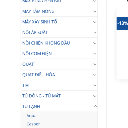
MÁY RỬA CHÉN BÁT
MÁY TẮM NÓNG
MÁY XÂY SINH TỐ
37%
-26%
-13
NỒI ÁP SUẤT
NỒI CHIÊN KHÔNG DẦU
Tủ lạnh Samsung
NỒI CƠM ĐIỆN
Tủ lạnh side by side
Inverter 256 lít
Samsung Inverter 583
RT25M4032BU/SV
QUẠT
9.990.000
₫
lít RS57DG400EM9SV
16.990.000
Giá
Giá
6.290.000
₫
₫
QUẠT ĐIỀU HÒA
gốc
hiện
Giá
Giá
12.490.000
₫
là:
tại
gốc
hiện
9.990.000₫.
là:
là:
tại
TIVI
6.290.000₫.
16.990.000₫.
là:
12.490.000₫.
TỦ ĐÔNG - TỦ MÁT
TỦ LẠNH
Aqua
Casper