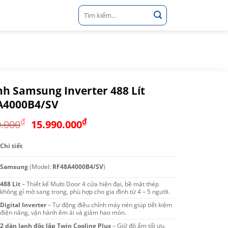
Tìm
kiếm:
nh Samsung Inverter 488 Lít
A4000B4/SV
Giá
Giá
₫
₫
0.000
15.990.000
gốc
hiện
là:
tại
Chi tiết
22.900.000₫.
là:
Samsung
(Model:
RF48A4000B4/SV
)
15.990.000₫.
488 Lít
– Thiết kế Multi Door 4 cửa hiện đại, bề mặt thép
không gỉ mờ sang trọng, phù hợp cho gia đình từ 4 – 5 người.
Digital Inverter
– Tự động điều chỉnh máy nén giúp tiết kiệm
điện năng, vận hành êm ái và giảm hao mòn.
2 dàn lạnh độc lập Twin Cooling Plus
– Giữ độ ẩm tối ưu,