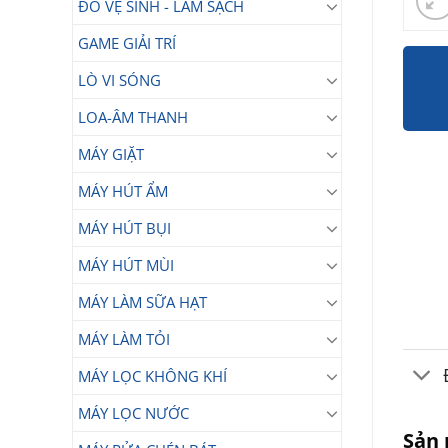
ĐỒ VỆ SINH - LÀM SẠCH
GAME GIẢI TRÍ
LÒ VI SÓNG
LOA-ÂM THANH
MÁY GIẶT
MÁY HÚT ẨM
MÁY HÚT BỤI
MÁY HÚT MÙI
MÁY LÀM SỮA HẠT
MÁY LÀM TỎI
MÁY LỌC KHÔNG KHÍ
MÁY LỌC NƯỚC
Sản