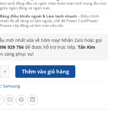
làm lạnh đồng đều và ngăn chặn hoàn toàn tình trạng lẫn mùi
giữa ngăn đông và ngăn mát.
Bảng điều khiển ngoài & Làm lạnh nhanh
– Điều chỉnh
nhiệt độ dễ dàng từ bên ngoài; chế độ Power Cool/Power
Freeze cấp đông và làm mát siêu tốc.
u mới nhất vừa về hôm nay! Nhắn
Zalo
hoặc gọi
396 929 756
để được hỗ trợ trực tiếp.
Tấn Kim
ẵn sàng phục vụ!
Samsung Inverter 488 Lít RF48A4000B4/SV số lượng
Thêm vào giỏ hàng
c:
Samsung