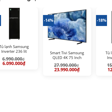
%
-14%
-18%
Tủ lạnh Samsung
Inverter 236 lít
Smart Tivi Samsung
Tủ 
RT22M4032BU/SV
QLED 4K 75 Inch
Inv
6.990.000
₫
QA75Q8FA
RT3
Giá
Giá
6.090.000
₫
27.990.000
15
₫
gốc
hiện
Giá
Giá
Gi
23.990.000
₫
12
là:
tại
gốc
hiện
gố
6.990.000₫.
là:
là:
tại
là:
6.090.000₫.
27.990.000₫.
là:
15
23.990.000₫.