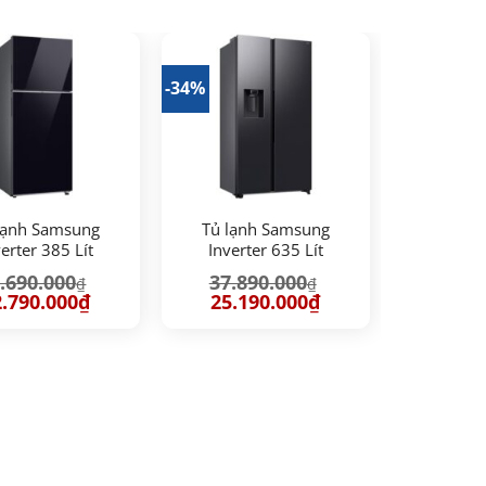
-34%
lạnh Samsung
Tủ lạnh Samsung
erter 385 Lít
Inverter 635 Lít
8CB668422SV
RS70F65K2FSV
.690.000
37.890.000
₫
₫
á
Giá
Giá
Giá
.790.000
₫
25.190.000
₫
c
hiện
gốc
hiện
tại
là:
tại
.690.000₫.
là:
37.890.000₫.
là:
12.790.000₫.
25.190.000₫.