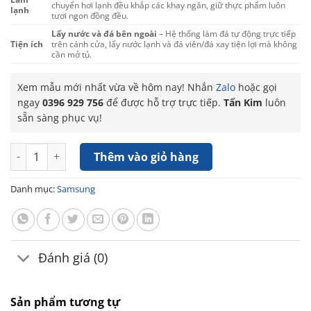
chuyển hơi lạnh đều khắp các khay ngăn, giữ thực phẩm luôn
lạnh
tươi ngon đồng đều.
Lấy nước và đá bên ngoài
– Hệ thống làm đá tự động trực tiếp
Tiện ích
trên cánh cửa, lấy nước lạnh và đá viên/đá xay tiện lợi mà không
cần mở tủ.
Xem mẫu mới nhất vừa về hôm nay! Nhắn
Zalo
hoặc gọi
ngay
0396 929 756
để được hỗ trợ trực tiếp.
Tấn Kim
luôn
sẵn sàng phục vụ!
Tủ lạnh Samsung Inverter 635 Lít RS70F65K2FSV số lượng
Thêm vào giỏ hàng
Danh mục:
Samsung
Đánh giá (0)
Sản phẩm tương tự