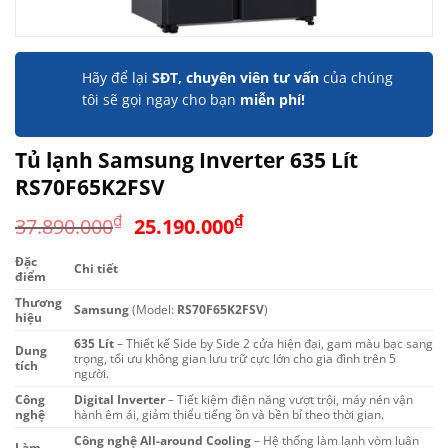
Hãy để lại
SĐT, chuyên viên tư vấn
của chúng
tôi sẽ gọi ngay cho bạn
miễn phí!
Tủ lạnh Samsung Inverter 635 Lít
RS70F65K2FSV
Giá
Giá
₫
₫
37.890.000
25.190.000
gốc
hiện
Đặc
là:
tại
Chi tiết
điểm
37.890.000₫.
là:
Thương
Samsung
(Model:
RS70F65K2FSV
)
25.190.000₫.
hiệu
635 Lít
– Thiết kế Side by Side 2 cửa hiện đại, gam màu bạc sang
Dung
trọng, tối ưu không gian lưu trữ cực lớn cho gia đình trên 5
tích
người.
Công
Digital Inverter
– Tiết kiệm điện năng vượt trội, máy nén vận
nghệ
hành êm ái, giảm thiểu tiếng ồn và bền bỉ theo thời gian.
Công nghệ All-around Cooling
– Hệ thống làm lạnh vòm luân
Làm