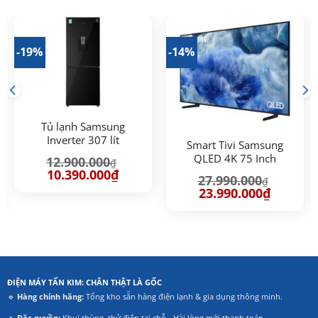
-19%
-14%
Tủ lạnh Samsung
Inverter 307 lít
Smart Tivi Samsung
RB30N4190BY/SV
QLED 4K 75 Inch
12.900.000
₫
QA75Q8FA
Giá
Giá
10.390.000
₫
27.990.000
₫
gốc
hiện
Giá
Giá
là:
tại
23.990.000
₫
gốc
hiện
12.900.000₫.
là:
là:
tại
10.390.000₫.
27.990.000₫.
là:
.000₫.
23.990.00
ĐIỆN MÁY TẤN KIM: CHÂN THẬT LÀ GỐC
🔹
Hàng chính hãng:
Tổng kho sẵn hàng điện lạnh & gia dụng thông minh.
🔹
Đặc quyền:
Khui thùng, thử điện tại chỗ - Hài lòng mới thanh toán.