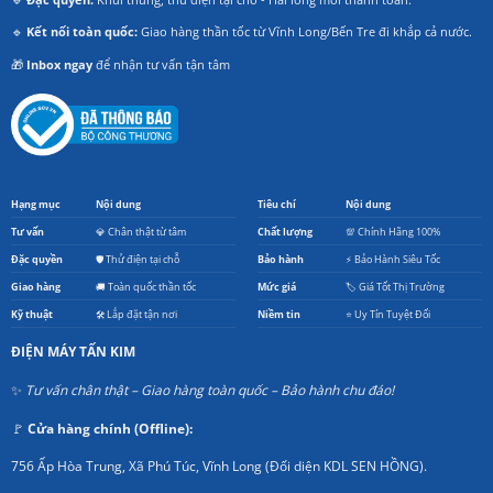
🔹
Kết nối toàn quốc:
Giao hàng thần tốc từ Vĩnh Long/Bến Tre đi khắp cả nước.
🎁
Inbox ngay
để nhận tư vấn tận tâm
Hạng mục
Nội dung
Tiêu chí
Nội dung
Tư vấn
💎 Chân thật từ tâm
Chất lượng
💯 Chính Hãng 100%
Đặc quyền
🛡️ Thử điện tại chỗ
Bảo hành
⚡ Bảo Hành Siêu Tốc
Giao hàng
🚚 Toàn quốc thần tốc
Mức giá
🏷️ Giá Tốt Thị Trường
Kỹ thuật
🛠️ Lắp đặt tận nơi
Niềm tin
⭐ Uy Tín Tuyệt Đối
ĐIỆN MÁY TẤN KIM
✨
Tư vấn chân thật – Giao hàng toàn quốc – Bảo hành chu đáo!
🚩
Cửa hàng chính (Offline):
756 Ấp Hòa Trung, Xã Phú Túc, Vĩnh Long (Đối diện KDL SEN HỒNG).