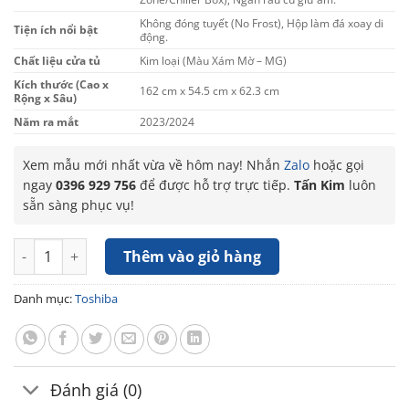
Không đóng tuyết (No Frost), Hộp làm đá xoay di
Tiện ích nổi bật
động.
Chất liệu cửa tủ
Kim loại (Màu Xám Mờ – MG)
Kích thước (Cao x
162 cm x 54.5 cm x 62.3 cm
Rộng x Sâu)
Năm ra mắt
2023/2024
Xem mẫu mới nhất vừa về hôm nay! Nhắn
Zalo
hoặc gọi
ngay
0396 929 756
để được hỗ trợ trực tiếp.
Tấn Kim
luôn
sẵn sàng phục vụ!
Tủ lạnh Toshiba Inverter 249 lít GR-RT325WE-PMV(06)-MG số l
Thêm vào giỏ hàng
Danh mục:
Toshiba
Đánh giá (0)