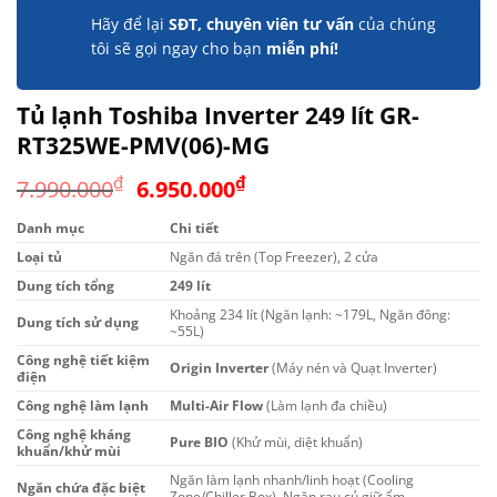
Hãy để lại
SĐT, chuyên viên tư vấn
của chúng
tôi sẽ gọi ngay cho bạn
miễn phí!
Tủ lạnh Toshiba Inverter 249 lít GR-
RT325WE-PMV(06)-MG
Giá
Giá
₫
₫
7.990.000
6.950.000
gốc
hiện
Danh mục
Chi tiết
là:
tại
Loại tủ
7.990.000₫.
Ngăn đá trên (Top Freezer), 2 cửa
là:
6.950.000₫.
Dung tích tổng
249 lít
Khoảng 234 lít (Ngăn lạnh: ~179L, Ngăn đông:
Dung tích sử dụng
~55L)
Công nghệ tiết kiệm
Origin Inverter
(Máy nén và Quạt Inverter)
điện
Công nghệ làm lạnh
Multi-Air Flow
(Làm lạnh đa chiều)
Công nghệ kháng
Pure BIO
(Khử mùi, diệt khuẩn)
khuẩn/khử mùi
Ngăn làm lạnh nhanh/linh hoạt (Cooling
Ngăn chứa đặc biệt
Zone/Chiller Box), Ngăn rau củ giữ ẩm.