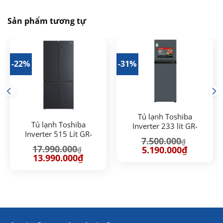
Sản phẩm tương tự
-22%
-31%
Tủ lạnh Toshiba
Tủ lạnh Toshiba
Inverter 233 lít GR-
Inverter 515 Lít GR-
RT303WE-PMV(52)
7.500.000
₫
RF677WI-PMV(06)-MG
17.990.000
Giá
Giá
5.190.000
₫
₫
gốc
hiện
Giá
Giá
13.990.000
₫
là:
tại
gốc
hiện
7.500.000₫.
là:
là:
tại
.000₫.
5.190.000₫
17.990.000₫.
là:
13.990.000₫.