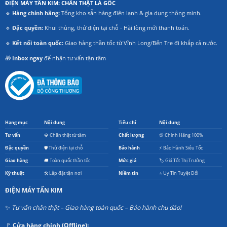
ĐIỆN MÁY TẤN KIM: CHÂN THẬT LÀ GỐC
🔹
Hàng chính hãng:
Tổng kho sẵn hàng điện lạnh & gia dụng thông minh.
🔹
Đặc quyền:
Khui thùng, thử điện tại chỗ - Hài lòng mới thanh toán.
🔹
Kết nối toàn quốc:
Giao hàng thần tốc từ Vĩnh Long/Bến Tre đi khắp cả nước.
🎁
Inbox ngay
để nhận tư vấn tận tâm
Hạng mục
Nội dung
Tiêu chí
Nội dung
Tư vấn
💎 Chân thật từ tâm
Chất lượng
💯 Chính Hãng 100%
Đặc quyền
🛡️ Thử điện tại chỗ
Bảo hành
⚡ Bảo Hành Siêu Tốc
Giao hàng
🚚 Toàn quốc thần tốc
Mức giá
🏷️ Giá Tốt Thị Trường
Kỹ thuật
🛠️ Lắp đặt tận nơi
Niềm tin
⭐ Uy Tín Tuyệt Đối
ĐIỆN MÁY TẤN KIM
✨
Tư vấn chân thật – Giao hàng toàn quốc – Bảo hành chu đáo!
🚩
Cửa hàng chính (Offline):