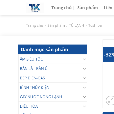
Chuyển
Trang chủ
Sản phẩm
Liên
đến
nội
dung
Trang chủ
Sản phẩm
TỦ LẠNH
Toshiba
/
/
/
Danh mục sản phẩm
-32
ẤM SIÊU TỐC
BÀN LÀ - BÀN ỦI
BẾP ĐIỆN-GAS
BÌNH THỦY ĐIỆN
CÂY NƯỚC NÓNG LẠNH
ĐIỀU HÒA