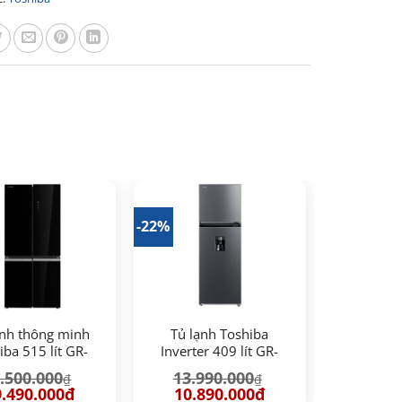
-22%
ạnh thông minh
Tủ lạnh Toshiba
iba 515 lít GR-
Inverter 409 lít GR-
WIA-PGV(22)-XK
RT535WEA-PMV(06)-
.500.000
13.990.000
₫
₫
MG
á
Giá
Giá
Giá
.490.000
₫
10.890.000
₫