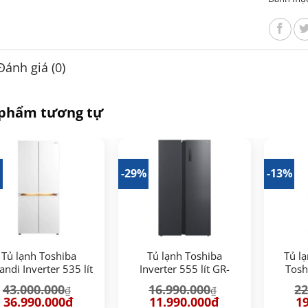
Đánh giá (0)
 phẩm tương tự
%
-29%
-13%
Tủ lạnh Toshiba
Tủ lạnh Toshiba
Tủ l
andi Inverter 535 lít
Inverter 555 lít GR-
Tosh
-RF695WI-PGV(67)
RS696WI-PMV(60)-AG
RF665
43.000.000
16.990.000
22
₫
₫
Giá
Giá
Giá
Giá
Gi
36.990.000
₫
11.990.000
₫
19