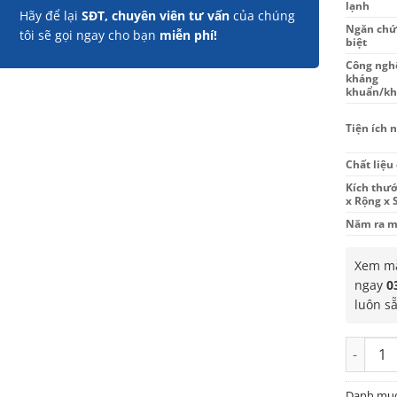
lạnh
Hãy để lại
SĐT, chuyên viên tư vấn
của chúng
Ngăn chứ
tôi sẽ gọi ngay cho bạn
miễn phí!
biệt
Công ngh
kháng
khuẩn/kh
Tiện ích n
Chất liệu
Kích thướ
x Rộng x 
Năm ra m
Xem mẫ
ngay
0
luôn s
Tủ lạnh 
Danh mụ