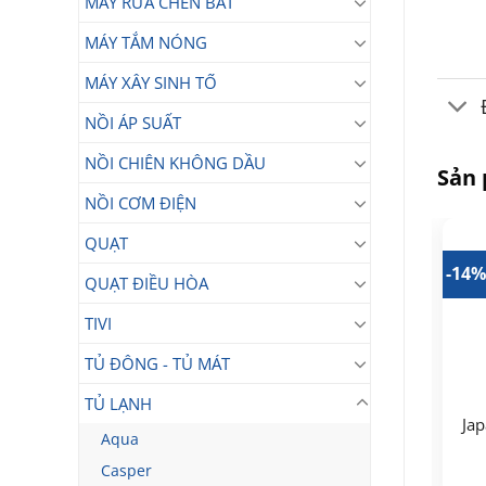
MÁY RỬA CHÉN BÁT
MÁY TẮM NÓNG
MÁY XÂY SINH TỐ
NỒI ÁP SUẤT
NỒI CHIÊN KHÔNG DẦU
Sản
NỒI CƠM ĐIỆN
QUẠT
17%
-25%
-14
QUẠT ĐIỀU HÒA
TIVI
TỦ ĐÔNG - TỦ MÁT
Tủ lạnh Toshiba
Tủ lạnh Toshiba
TỦ LẠNH
Inverter 471 lít Multi
Inverter 596 lít GR-
Jap
Aqua
Door GR-RF606WI-
RS775WI-PMV(06)-MG
GR
16.990.000
19.990.000
₫
₫
PMV(60)-AG
Casper
Giá
Giá
Giá
Giá
14.090.000
₫
14.990.000
₫