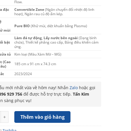
Flow.
a đặc
Convertible Zone
(Ngăn chuyển đổi nhiệt độ linh
hoạt), Ngăn rau củ độ ẩm kép.
ệ
Pure BIO
(Khử mùi, diệt khuẩn bằng Plasma)
ử mùi
Làm đá tự động
,
Lấy nước bên ngoài
(Dạng bình
ổi bật
chứa), Thiết kế phẳng cao cấp, Bảng điều khiển cảm
ứng.
 cửa tủ
Kim loại (Màu Xám Mờ – MG)
c (Cao
185 cm x 91 cm x 74.3 cm
Sâu)
ắt
2023/2024
u mới nhất vừa về hôm nay! Nhắn
Zalo
hoặc gọi
396 929 756
để được hỗ trợ trực tiếp.
Tấn Kim
ẵn sàng phục vụ!
Toshiba Inverter 711 Lít GR-RF900WI-PMV(06)-MG số lượng
Thêm vào giỏ hàng
c:
Toshiba