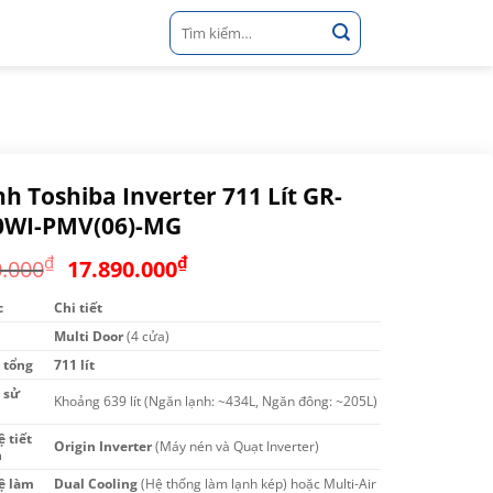
Tìm
kiếm:
nh Toshiba Inverter 711 Lít GR-
0WI-PMV(06)-MG
Giá
Giá
₫
₫
0.000
17.890.000
gốc
hiện
c
Chi tiết
là:
tại
Multi Door
26.490.000₫.
(4 cửa)
là:
17.890.000₫.
 tổng
711 lít
 sử
Khoảng 639 lít (Ngăn lạnh: ~434L, Ngăn đông: ~205L)
 tiết
Origin Inverter
(Máy nén và Quạt Inverter)
n
ệ làm
Dual Cooling
(Hệ thống làm lạnh kép) hoặc Multi-Air