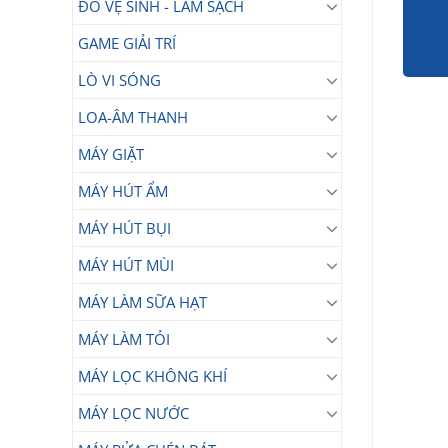
ĐỒ VỆ SINH - LÀM SẠCH
GAME GIẢI TRÍ
LÒ VI SÓNG
LOA-ÂM THANH
MÁY GIẶT
MÁY HÚT ẨM
MÁY HÚT BỤI
MÁY HÚT MÙI
MÁY LÀM SỮA HẠT
MÁY LÀM TỎI
MÁY LỌC KHÔNG KHÍ
MÁY LỌC NƯỚC