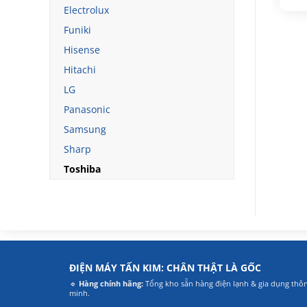
gốc
hiện
gốc
hiện
Electrolux
là:
tại
là:
tại
16.990.000₫.
là:
19.990.000₫.
là:
Funiki
14.090.000₫.
14.990.000₫.
Hisense
Hitachi
LG
Panasonic
Samsung
Sharp
Toshiba
ĐIỆN MÁY TẤN KIM: CHÂN THẬT LÀ GỐC
🔹
Hàng chính hãng:
Tổng kho sẵn hàng điện lạnh & gia dụng thô
minh.