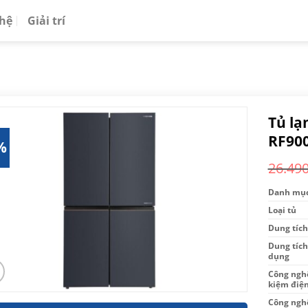
 hệ
Giải trí
Tủ lạ
RF90
%
26.49
Danh mụ
Loại tủ
Dung tích
Dung tích
dụng
Công nghệ
kiệm điệ
Công ngh