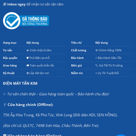
🎁
Inbox ngay
để nhận tư vấn tận tâm
Hạng mục
Nội dung
Tiêu chí
Nội dung
Tư vấn
💎 Chân thật từ tâm
Chất lượng
💯 Chính Hãng 100%
Đặc quyền
🛡️ Thử điện tại chỗ
Bảo hành
⚡ Bảo Hành Siêu Tốc
Giao hàng
🚚 Toàn quốc thần tốc
Mức giá
🏷️ Giá Tốt Thị Trường
Kỹ thuật
🛠️ Lắp đặt tận nơi
Niềm tin
⭐ Uy Tín Tuyệt Đối
ĐIỆN MÁY TẤN KIM
✨
Tư vấn chân thật – Giao hàng toàn quốc – Bảo hành chu đáo!
🚩
Cửa hàng chính (Offline):
756 Ấp Hòa Trung, Xã Phú Túc, Vĩnh Long (Đối diện KDL SEN HỒNG).
(Địa chỉ cũ: QL57C, 749B Sơn Hòa, Châu Thành, Bến Tre).
🏢
Văn phòng bán hàng (Online):