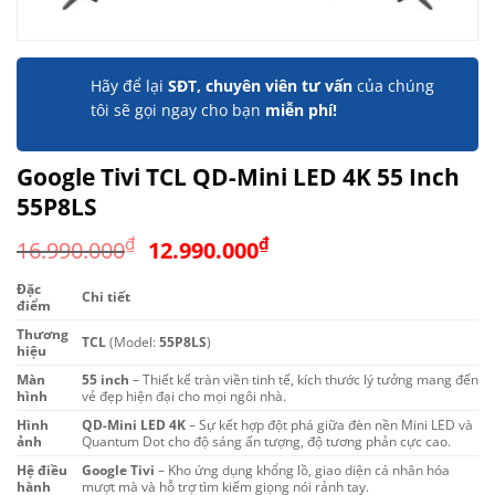
Hãy để lại
SĐT, chuyên viên tư vấn
của chúng
tôi sẽ gọi ngay cho bạn
miễn phí!
Google Tivi TCL QD-Mini LED 4K 55 Inch
55P8LS
Giá
Giá
₫
₫
16.990.000
12.990.000
gốc
hiện
Đặc
là:
tại
Chi tiết
điểm
16.990.000₫.
là:
Thương
TCL
(Model:
55P8LS
)
12.990.000₫.
hiệu
Màn
55 inch
– Thiết kế tràn viền tinh tế, kích thước lý tưởng mang đến
hình
vẻ đẹp hiện đại cho mọi ngôi nhà.
Hình
QD-Mini LED 4K
– Sự kết hợp đột phá giữa đèn nền Mini LED và
ảnh
Quantum Dot cho độ sáng ấn tượng, độ tương phản cực cao.
Hệ điều
Google Tivi
– Kho ứng dụng khổng lồ, giao diện cá nhân hóa
hành
mượt mà và hỗ trợ tìm kiếm giọng nói rảnh tay.