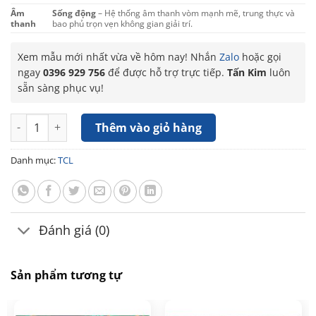
Âm
Sống động
– Hệ thống âm thanh vòm mạnh mẽ, trung thực và
thanh
bao phủ trọn vẹn không gian giải trí.
Xem mẫu mới nhất vừa về hôm nay! Nhắn
Zalo
hoặc gọi
ngay
0396 929 756
để được hỗ trợ trực tiếp.
Tấn Kim
luôn
sẵn sàng phục vụ!
Google Tivi TCL QD-Mini LED 4K 55 Inch 55P8LS số lượng
Thêm vào giỏ hàng
Danh mục:
TCL
Đánh giá (0)
Sản phẩm tương tự