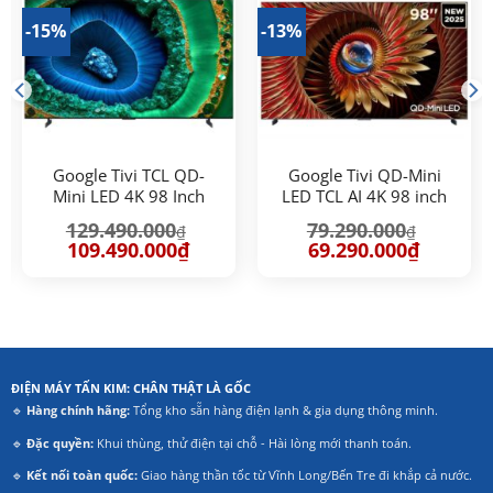
-15%
-13%
Google Tivi TCL QD-
Google Tivi QD-Mini
Mini LED 4K 98 Inch
LED TCL AI 4K 98 inch
98C855
98C8K
129.490.000
79.290.000
₫
₫
Giá
Giá
Giá
Giá
109.490.000
₫
69.290.000
₫
gốc
hiện
gốc
hiện
là:
tại
là:
tại
129.490.000₫.
là:
79.290.000₫.
là:
.000₫.
109.490.000₫.
69.290.00
ĐIỆN MÁY TẤN KIM: CHÂN THẬT LÀ GỐC
🔹
Hàng chính hãng:
Tổng kho sẵn hàng điện lạnh & gia dụng thông minh.
🔹
Đặc quyền:
Khui thùng, thử điện tại chỗ - Hài lòng mới thanh toán.
🔹
Kết nối toàn quốc:
Giao hàng thần tốc từ Vĩnh Long/Bến Tre đi khắp cả nước.