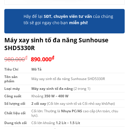
Hãy để lại
SĐT, chuyên viên tư vấn
của chúng
tôi sẽ gọi ngay cho bạn
miễn phí!
Máy xay sinh tố đa năng Sunhouse
SHD5330R
Giá
Giá
₫
₫
980.000
890.000
gốc
hiện
Tiêu Chí
Mô Tả
là:
tại
Tên sản
980.000₫.
là:
Máy xay sinh tố đa năng Sunhouse SHD5330R
phẩm
890.000₫.
Loại máy
Máy xay sinh tố đa năng
(2 trong 1)
Công suất
Khoảng
350 W – 400 W
Số lượng cối
2 cối xay
(Cối lớn xay sinh tố và Cối nhỏ xay khô/hạt)
Cối lớn: Thường là
Nhựa PC/AS
cao cấp (An toàn, chịu
Chất liệu cối
lực).
Dung tích cối
Cối lớn khoảng
1.2 Lít – 1.5 Lít