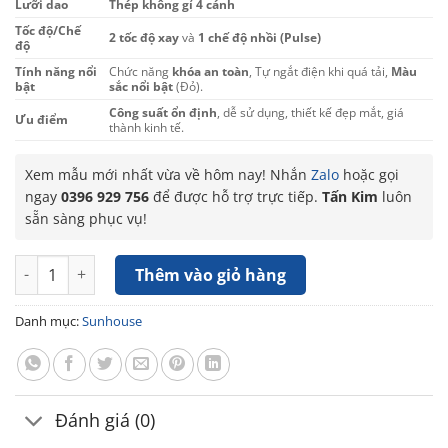
Lưỡi dao
Thép không gỉ 4 cánh
Tốc độ/Chế
2 tốc độ xay
và
1 chế độ nhồi (Pulse)
độ
Tính năng nổi
Chức năng
khóa an toàn
, Tự ngắt điện khi quá tải,
Màu
bật
sắc nổi bật
(Đỏ).
Công suất ổn định
, dễ sử dụng, thiết kế đẹp mắt, giá
Ưu điểm
thành kinh tế.
Xem mẫu mới nhất vừa về hôm nay! Nhắn
Zalo
hoặc gọi
ngay
0396 929 756
để được hỗ trợ trực tiếp.
Tấn Kim
luôn
sẵn sàng phục vụ!
Máy xay sinh tố đa năng Sunhouse SHD5330R số lượng
Thêm vào giỏ hàng
Danh mục:
Sunhouse
Đánh giá (0)