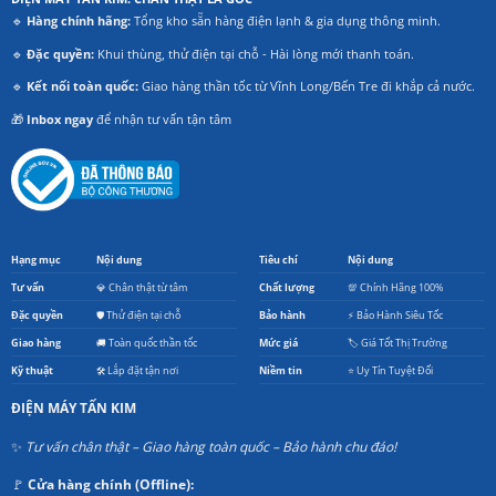
🔹
Hàng chính hãng:
Tổng kho sẵn hàng điện lạnh & gia dụng thông minh.
🔹
Đặc quyền:
Khui thùng, thử điện tại chỗ - Hài lòng mới thanh toán.
🔹
Kết nối toàn quốc:
Giao hàng thần tốc từ Vĩnh Long/Bến Tre đi khắp cả nước.
🎁
Inbox ngay
để nhận tư vấn tận tâm
Hạng mục
Nội dung
Tiêu chí
Nội dung
Tư vấn
💎 Chân thật từ tâm
Chất lượng
💯 Chính Hãng 100%
Đặc quyền
🛡️ Thử điện tại chỗ
Bảo hành
⚡ Bảo Hành Siêu Tốc
Giao hàng
🚚 Toàn quốc thần tốc
Mức giá
🏷️ Giá Tốt Thị Trường
Kỹ thuật
🛠️ Lắp đặt tận nơi
Niềm tin
⭐ Uy Tín Tuyệt Đối
ĐIỆN MÁY TẤN KIM
✨
Tư vấn chân thật – Giao hàng toàn quốc – Bảo hành chu đáo!
🚩
Cửa hàng chính (Offline):