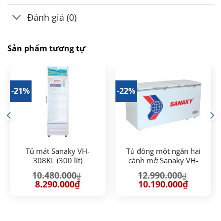
Đánh giá (0)
Sản phẩm tương tự
-21%
-22%
Tủ mát Sanaky VH-
Tủ đông một ngăn hai
308KL (300 lít)
cánh mở Sanaky VH-
5699HY
10.480.000
12.990.000
₫
₫
Giá
Giá
Giá
Giá
8.290.000
₫
10.190.000
₫
gốc
hiện
gốc
hiện
là:
tại
là:
tại
10.480.000₫.
là:
12.990.000₫.
là:
.000₫.
8.290.000₫.
10.190.00