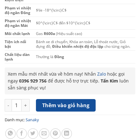
Phạm vi nhiệt
$\le -18^{\circ}C$
độ ngăn Đông
Phạm vi nhiệt
$0^{\circ}C$
đến
$10^{\circ}C$
độ ngăn Mát
Môi chất lạnh
Gas
R600a
(Hiệu suất cao)
Tiện ích nổi
Bánh xe di chuyển, Khóa an toàn, Lỗ thoát nước, Giỏ
bật
đựng đồ,
Điều khiển nhiệt độ độc lập
cho từng ngăn.
Chất liệu dàn
Thường là
Đồng
lạnh
Xem mẫu mới nhất vừa về hôm nay! Nhắn
Zalo
hoặc gọi
ngay
0396 929 756
để được hỗ trợ trực tiếp.
Tấn Kim
luôn
sẵn sàng phục vụ!
Tủ Đông Mát Sanaky Inverter 365 Lít VH-5699W3 số lượng
Thêm vào giỏ hàng
Danh mục:
Sanaky