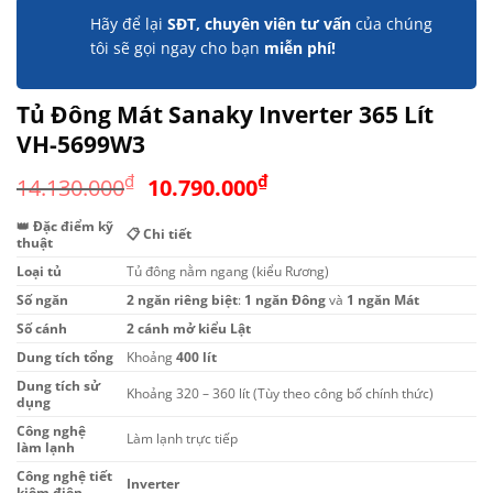
Hãy để lại
SĐT, chuyên viên tư vấn
của chúng
tôi sẽ gọi ngay cho bạn
miễn phí!
Tủ Đông Mát Sanaky Inverter 365 Lít
VH-5699W3
Giá
Giá
₫
₫
14.130.000
10.790.000
gốc
hiện
👑 Đặc điểm kỹ
là:
tại
📋 Chi tiết
thuật
14.130.000₫.
là:
Loại tủ
Tủ đông nằm ngang (kiểu Rương)
10.790.000₫.
Số ngăn
2 ngăn riêng biệt
:
1 ngăn Đông
và
1 ngăn Mát
Số cánh
2 cánh mở kiểu Lật
Dung tích tổng
Khoảng
400 lít
Dung tích sử
Khoảng 320 – 360 lít (Tùy theo công bố chính thức)
dụng
Công nghệ
Làm lạnh trực tiếp
làm lạnh
Công nghệ tiết
Inverter
kiệm điện