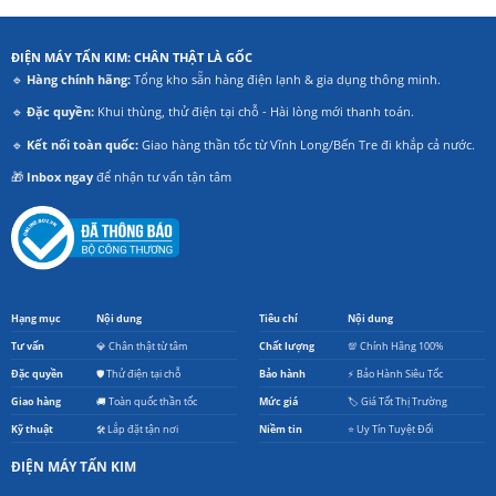
ĐIỆN MÁY TẤN KIM: CHÂN THẬT LÀ GỐC
🔹
Hàng chính hãng:
Tổng kho sẵn hàng điện lạnh & gia dụng thông minh.
🔹
Đặc quyền:
Khui thùng, thử điện tại chỗ - Hài lòng mới thanh toán.
🔹
Kết nối toàn quốc:
Giao hàng thần tốc từ Vĩnh Long/Bến Tre đi khắp cả nước.
🎁
Inbox ngay
để nhận tư vấn tận tâm
Hạng mục
Nội dung
Tiêu chí
Nội dung
Tư vấn
💎 Chân thật từ tâm
Chất lượng
💯 Chính Hãng 100%
Đặc quyền
🛡️ Thử điện tại chỗ
Bảo hành
⚡ Bảo Hành Siêu Tốc
Giao hàng
🚚 Toàn quốc thần tốc
Mức giá
🏷️ Giá Tốt Thị Trường
Kỹ thuật
🛠️ Lắp đặt tận nơi
Niềm tin
⭐ Uy Tín Tuyệt Đối
ĐIỆN MÁY TẤN KIM