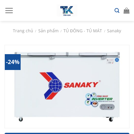
Chuyển
đến
nội
dung
Trang chủ
Sản phẩm
TỦ ĐÔNG - TỦ MÁT
Sanaky
/
/
/
-24%