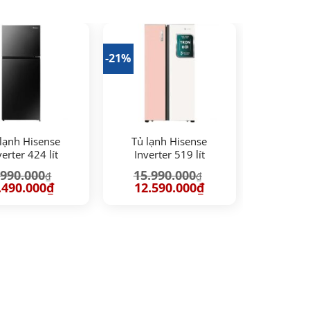
-21%
lạnh Hisense
Tủ lạnh Hisense
verter 424 lít
Inverter 519 lít
T549N4EBU
RS668N4EW-PU
.990.000
15.990.000
₫
₫
iá
Giá
Giá
Giá
.490.000
₫
12.590.000
₫
ốc
hiện
gốc
hiện
:
tại
là:
tại
990.000₫.
là:
15.990.000₫.
là:
8.490.000₫.
12.590.000₫.