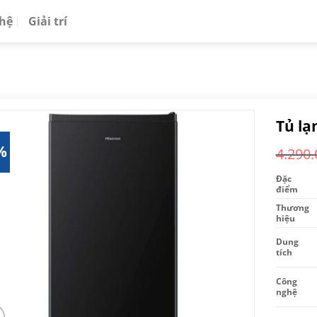
 hệ
Giải trí
Tủ lạ
%
4.290.
Đặc
điểm
Thương
hiệu
Dung
tích
Công
nghệ