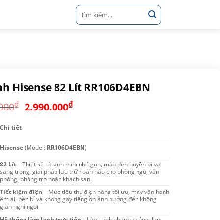
Tìm
kiếm:
nh Hisense 82 Lít RR106D4EBN
Giá
Giá
₫
₫
000
2.990.000
gốc
hiện
là:
tại
Chi tiết
4.290.000₫.
là:
Hisense
(Model:
RR106D4EBN
)
2.990.000₫.
82 Lít
– Thiết kế tủ lạnh mini nhỏ gọn, màu đen huyền bí và
sang trọng, giải pháp lưu trữ hoàn hảo cho phòng ngủ, văn
phòng, phòng trọ hoặc khách sạn.
Tiết kiệm điện
– Mức tiêu thụ điện năng tối ưu, máy vận hành
êm ái, bền bỉ và không gây tiếng ồn ảnh hưởng đến không
gian nghỉ ngơi.
Hệ thống làm lạnh trực tiếp
– Làm lạnh nhanh chóng, lan