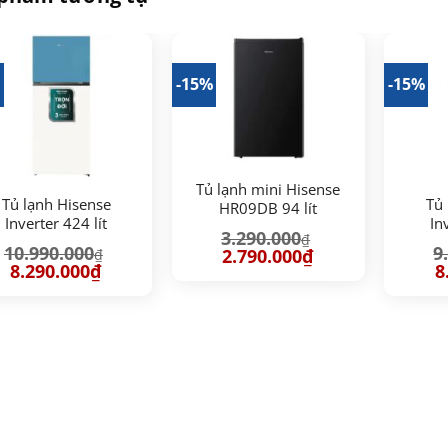
%
-15%
-15%
Tủ lạnh mini Hisense
Tủ lạnh Hisense
Tủ 
HR09DB 94 lít
Inverter 424 lít
In
3.290.000
₫
RT549N4EW-MBU
R
10.990.000
9
Giá
Giá
2.790.000
₫
₫
gốc
hiện
Giá
Giá
G
8.290.000
₫
8
là:
tại
gốc
hiện
g
3.290.000₫.
là:
là:
tại
là
2.790.000₫.
10.990.000₫.
là:
9.
8.290.000₫.