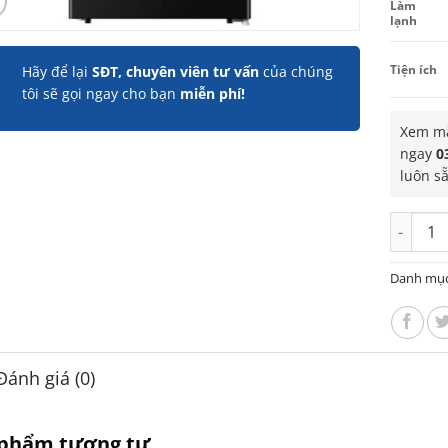
Làm
lạnh
Tiện ích
Hãy để lại
SĐT, chuyên viên tư vấn
của chúng
tôi sẽ gọi ngay cho bạn
miễn phí!
Xem mẫ
ngay
0
luôn s
Tủ lạnh 
Danh mụ
Đánh giá (0)
 phẩm tương tự