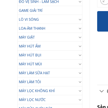
ĐỒ VỆ SINH - LÀM SẠCH
GAME GIẢI TRÍ
LÒ VI SÓNG
LOA-ÂM THANH
MÁY GIẶT
MÁY HÚT ẨM
MÁY HÚT BỤI
MÁY HÚT MÙI
MÁY LÀM SỮA HẠT
MÁY LÀM TỎI
MÁY LỌC KHÔNG KHÍ
MÁY LỌC NƯỚC
Sản