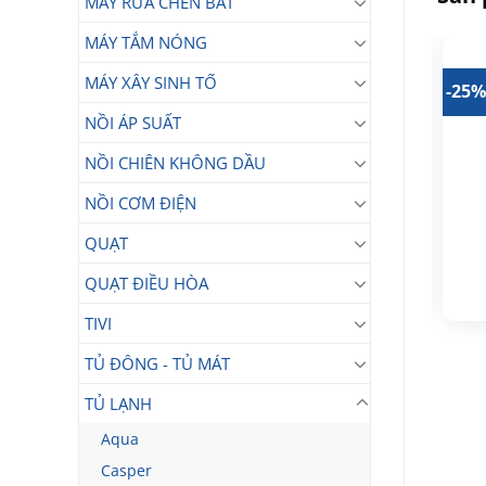
MÁY RỬA CHÉN BÁT
MÁY TẮM NÓNG
MÁY XÂY SINH TỐ
12%
-18%
-25
NỒI ÁP SUẤT
NỒI CHIÊN KHÔNG DẦU
NỒI CƠM ĐIỆN
Tủ lạnh Hisense
Tủ Lạnh Hisense
Inverter 324 lít
QUẠT
Inverter 488 Lít
RT469N4EBND
7.990.000
RQ470P5GW
₫
QUẠT ĐIỀU HÒA
16.990.000
₫
Giá
Giá
6.590.000
₫
Giá
Giá
14.990.000
₫
gốc
hiện
gốc
hiện
là:
tại
TIVI
là:
tại
7.990.000₫.
là:
16.990.000₫.
là:
.
6.590.000₫.
14.990.000₫.
TỦ ĐÔNG - TỦ MÁT
TỦ LẠNH
Aqua
Casper