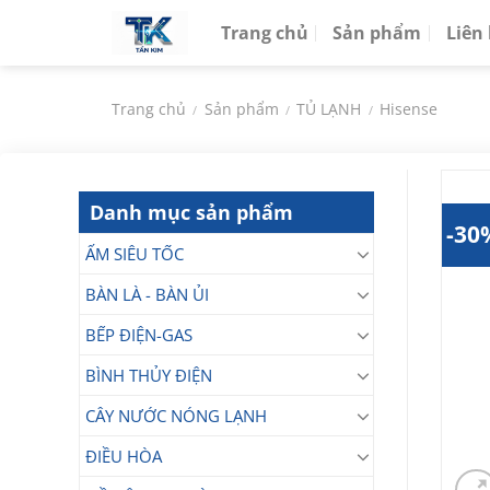
Chuyển
Trang chủ
Sản phẩm
Liên
đến
nội
dung
Trang chủ
Sản phẩm
TỦ LẠNH
Hisense
/
/
/
Danh mục sản phẩm
-30
ẤM SIÊU TỐC
BÀN LÀ - BÀN ỦI
BẾP ĐIỆN-GAS
BÌNH THỦY ĐIỆN
CÂY NƯỚC NÓNG LẠNH
ĐIỀU HÒA