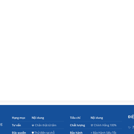
ĐI
Hạng mục
Nội dung
Tiêu chí
Nội dung
ng
Tư vấn
💎 Chân thật từ tâm
Chất lượng
💯 Chính Hãng 100%
✨
T
Đặc quyền
🛡️ Thử điện tại chỗ
Bảo hành
⚡ Bảo Hành Siêu Tốc