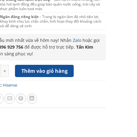
tỏa hơi lạnh đồng đều giúp bảo quản nước uống, trái cây và
thực phẩm luôn tươi mát.
Ngăn đông riêng biệt
– Trang bị ngăn làm đá nhỏ tiện lợi;
khay kính chịu lực chắc chắn, linh hoạt thay đổi khoảng cách
và dễ dàng vệ sinh.
u mới nhất vừa về hôm nay! Nhắn
Zalo
hoặc gọi
396 929 756
để được hỗ trợ trực tiếp.
Tấn Kim
ẵn sàng phục vụ!
Hisense 82 Lít RR106D4EBN số lượng
Thêm vào giỏ hàng
c:
Hisense