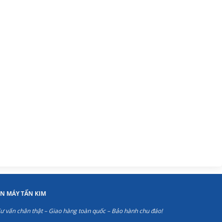
ỆN MÁY TẤN KIM
ư vấn chân thật – Giao hàng toàn quốc – Bảo hành chu đáo!