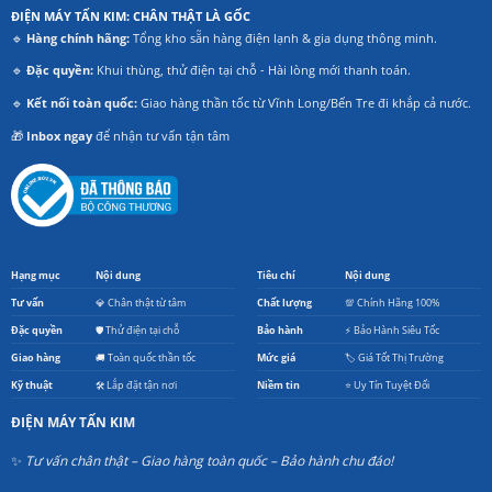
ĐIỆN MÁY TẤN KIM: CHÂN THẬT LÀ GỐC
🔹
Hàng chính hãng:
Tổng kho sẵn hàng điện lạnh & gia dụng thông minh.
🔹
Đặc quyền:
Khui thùng, thử điện tại chỗ - Hài lòng mới thanh toán.
🔹
Kết nối toàn quốc:
Giao hàng thần tốc từ Vĩnh Long/Bến Tre đi khắp cả nước.
🎁
Inbox ngay
để nhận tư vấn tận tâm
Hạng mục
Nội dung
Tiêu chí
Nội dung
Tư vấn
💎 Chân thật từ tâm
Chất lượng
💯 Chính Hãng 100%
Đặc quyền
🛡️ Thử điện tại chỗ
Bảo hành
⚡ Bảo Hành Siêu Tốc
Giao hàng
🚚 Toàn quốc thần tốc
Mức giá
🏷️ Giá Tốt Thị Trường
Kỹ thuật
🛠️ Lắp đặt tận nơi
Niềm tin
⭐ Uy Tín Tuyệt Đối
ĐIỆN MÁY TẤN KIM
✨
Tư vấn chân thật – Giao hàng toàn quốc – Bảo hành chu đáo!