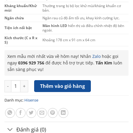
Kháng khuẩn/Khử
Thường trang bị bộ lọc khử mùi/kháng khuẩn cơ
mùi
bản.
Ngăn chứa
Ngăn rau củ độ ẩm tối ưu, khay kính cường lực.
Màn hình LED
hiển thị và điều chỉnh nhiệt độ bên
Tiện ích nổi bật
ngoài.
Kích thước (C x R x
Khoảng 178 cm x 91 cm x 64 cm
S)
Xem mẫu mới nhất vừa về hôm nay! Nhắn
Zalo
hoặc gọi
ngay
0396 929 756
để được hỗ trợ trực tiếp.
Tấn Kim
luôn
sẵn sàng phục vụ!
Tủ lạnh Hisense Inverter 544 lít RS708N4EBU số lượng
Thêm vào giỏ hàng
Danh mục:
Hisense
Đánh giá (0)