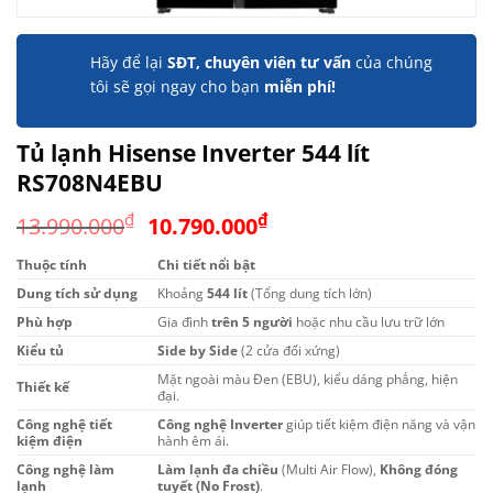
Hãy để lại
SĐT, chuyên viên tư vấn
của chúng
tôi sẽ gọi ngay cho bạn
miễn phí!
Tủ lạnh Hisense Inverter 544 lít
RS708N4EBU
Giá
Giá
₫
₫
13.990.000
10.790.000
gốc
hiện
Thuộc tính
Chi tiết nổi bật
là:
tại
Dung tích sử dụng
13.990.000₫.
Khoảng
544 lít
(Tổng dung tích lớn)
là:
10.790.000₫.
Phù hợp
Gia đình
trên 5 người
hoặc nhu cầu lưu trữ lớn
Kiểu tủ
Side by Side
(2 cửa đối xứng)
Mặt ngoài màu Đen (EBU), kiểu dáng phẳng, hiện
Thiết kế
đại.
Công nghệ tiết
Công nghệ Inverter
giúp tiết kiệm điện năng và vận
kiệm điện
hành êm ái.
Công nghệ làm
Làm lạnh đa chiều
(Multi Air Flow),
Không đóng
lạnh
tuyết (No Frost)
.