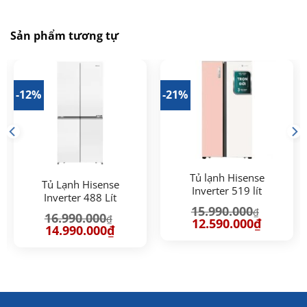
Sản phẩm tương tự
-12%
-21%
Tủ lạnh Hisense
Tủ Lạnh Hisense
Inverter 519 lít
Inverter 488 Lít
RS668N4EW-PU
15.990.000
RQ470P5GW
₫
16.990.000
₫
Giá
Giá
12.590.000
₫
Giá
Giá
14.990.000
₫
gốc
hiện
gốc
hiện
là:
tại
là:
tại
15.990.000₫.
là:
16.990.000₫.
là:
12.590.00
00₫.
14.990.000₫.