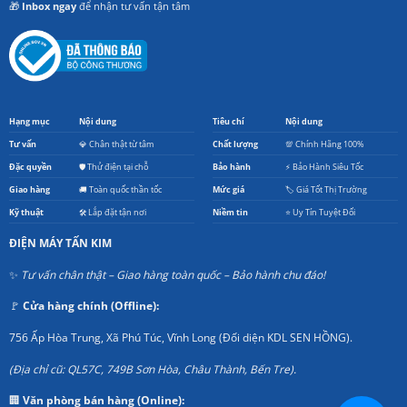
🎁
Inbox ngay
để nhận tư vấn tận tâm
Hạng mục
Nội dung
Tiêu chí
Nội dung
Tư vấn
💎 Chân thật từ tâm
Chất lượng
💯 Chính Hãng 100%
Đặc quyền
🛡️ Thử điện tại chỗ
Bảo hành
⚡ Bảo Hành Siêu Tốc
Giao hàng
🚚 Toàn quốc thần tốc
Mức giá
🏷️ Giá Tốt Thị Trường
Kỹ thuật
🛠️ Lắp đặt tận nơi
Niềm tin
⭐ Uy Tín Tuyệt Đối
ĐIỆN MÁY TẤN KIM
✨
Tư vấn chân thật – Giao hàng toàn quốc – Bảo hành chu đáo!
🚩
Cửa hàng chính (Offline):
756 Ấp Hòa Trung, Xã Phú Túc, Vĩnh Long (Đối diện KDL SEN HỒNG).
(Địa chỉ cũ: QL57C, 749B Sơn Hòa, Châu Thành, Bến Tre).
🏢
Văn phòng bán hàng (Online):