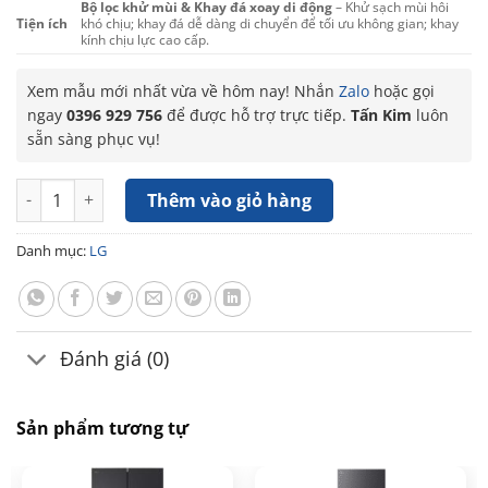
Bộ lọc khử mùi & Khay đá xoay di động
– Khử sạch mùi hôi
Tiện ích
khó chịu; khay đá dễ dàng di chuyển để tối ưu không gian; khay
kính chịu lực cao cấp.
Xem mẫu mới nhất vừa về hôm nay! Nhắn
Zalo
hoặc gọi
ngay
0396 929 756
để được hỗ trợ trực tiếp.
Tấn Kim
luôn
sẵn sàng phục vụ!
Tủ lạnh LG Inverter 315 Lít LTB31BLMA số lượng
Thêm vào giỏ hàng
Danh mục:
LG
Đánh giá (0)
Sản phẩm tương tự