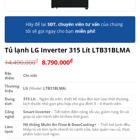
Hãy để lại
SĐT, chuyên viên tư vấn
của chúng
tôi sẽ gọi ngay cho bạn
miễn phí!
Tủ lạnh LG Inverter 315 Lít LTB31BLMA
Giá
Giá
₫
₫
14.490.000
8.790.000
gốc
hiện
Đặc
là:
tại
Chi tiết
điểm
14.490.000₫.
là:
Thương
LG
(Model:
LTB31BLMA
)
8.790.000₫.
hiệu
Dung
315 Lít
– Ngăn đá trên, thiết kế màu đen kim loại thời thượng,
tích
kích thước nhỏ gọn phù hợp cho gia đình 3 – 4 thành viên.
Công
Smart Inverter
– Tiết kiệm điện năng tối ưu, giảm rung ồn và
nghệ
giúp tủ vận hành bền bỉ theo thời gian.
Hệ thống Multi Air Flow & DoorCooling+
– Thổi hơi lạnh đều
Làm
khắp tủ và làm lạnh nhanh từ cánh cửa, bảo quản rau củ, thực
lạnh
phẩm luôn tươi ngon.