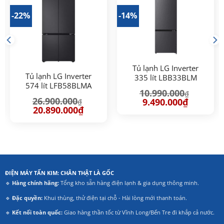
-22%
-14%
Tủ lạnh LG Inverter
Tủ lạnh LG Inverter
335 lít LBB33BLM
574 lít LFB58BLMA
10.990.000
₫
26.900.000
Giá
Giá
9.490.000
₫
₫
gốc
hiện
Giá
Giá
20.890.000
₫
là:
tại
gốc
hiện
10.990.000₫.
là:
là:
tại
.000₫.
9.490.000₫
26.900.000₫.
là:
20.890.000₫.
ĐIỆN MÁY TẤN KIM: CHÂN THẬT LÀ GỐC
🔹
Hàng chính hãng:
Tổng kho sẵn hàng điện lạnh & gia dụng thông minh.
🔹
Đặc quyền:
Khui thùng, thử điện tại chỗ - Hài lòng mới thanh toán.
🔹
Kết nối toàn quốc:
Giao hàng thần tốc từ Vĩnh Long/Bến Tre đi khắp cả nước.