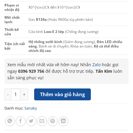
Phạm vi
$0^{\circ}C$
đến
$10^{\circ}C$
nhiệt độ
Môi chất
Gas
R134a
(Hoặc R600a tùy phiên bản)
lạnh
Thiết kế
Cửa kính
Low-E 2 lớp
(Chống đọng sương)
cửa
Hệ thống sưởi kính
(Giảm đọng sương),
Đèn LED chiếu
Tiện ích nổi
sáng
, Bánh xe di chuyển, Khóa an toàn,
Kệ có thể điều
bật
chỉnh độ cao
.
Xem mẫu mới nhất vừa về hôm nay! Nhắn
Zalo
hoặc gọi
ngay
0396 929 756
để được hỗ trợ trực tiếp.
Tấn Kim
luôn
sẵn sàng phục vụ!
Tủ mát Sanaky VH-358KL 350 lít số lượng
Thêm vào giỏ hàng
Danh mục:
Sanaky