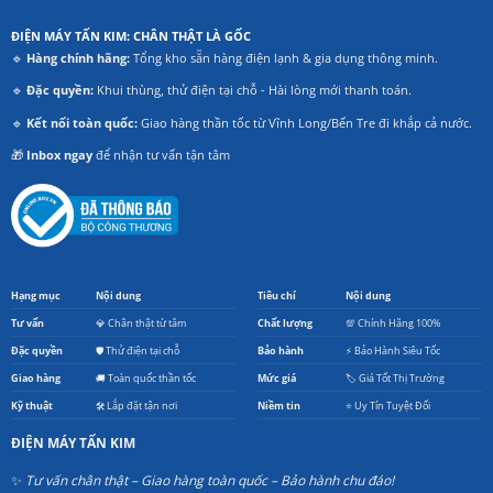
ĐIỆN MÁY TẤN KIM: CHÂN THẬT LÀ GỐC
🔹
Hàng chính hãng:
Tổng kho sẵn hàng điện lạnh & gia dụng thông minh.
🔹
Đặc quyền:
Khui thùng, thử điện tại chỗ - Hài lòng mới thanh toán.
🔹
Kết nối toàn quốc:
Giao hàng thần tốc từ Vĩnh Long/Bến Tre đi khắp cả nước.
🎁
Inbox ngay
để nhận tư vấn tận tâm
Hạng mục
Nội dung
Tiêu chí
Nội dung
Tư vấn
💎 Chân thật từ tâm
Chất lượng
💯 Chính Hãng 100%
Đặc quyền
🛡️ Thử điện tại chỗ
Bảo hành
⚡ Bảo Hành Siêu Tốc
Giao hàng
🚚 Toàn quốc thần tốc
Mức giá
🏷️ Giá Tốt Thị Trường
Kỹ thuật
🛠️ Lắp đặt tận nơi
Niềm tin
⭐ Uy Tín Tuyệt Đối
ĐIỆN MÁY TẤN KIM
✨
Tư vấn chân thật – Giao hàng toàn quốc – Bảo hành chu đáo!