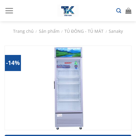
Chuyển
đến
nội
dung
Trang chủ
Sản phẩm
TỦ ĐÔNG - TỦ MÁT
Sanaky
/
/
/
-14%