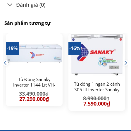
Đánh giá (0)
Sản phẩm tương tự
-19%
-16%
Tủ Đông Sanaky
Tủ đông 1 ngăn 2 cánh
Inverter 1144 Lít VH-
305 lít inverter Sanaky
1399HY3
33.490.000
₫
VH-4099A4K
8.990.000
Giá
Giá
27.290.000
₫
₫
gốc
hiện
Giá
Giá
7.590.000
₫
là:
tại
gốc
hiện
33.490.000₫.
là:
là:
tại
00₫.
27.290.000₫.
8.990.000₫.
là:
7.590.000₫