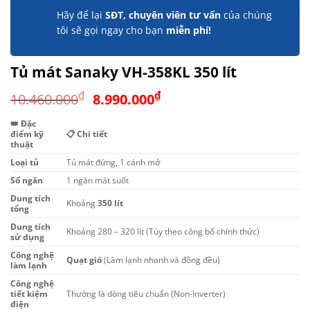
Hãy để lại
SĐT, chuyên viên tư vấn
của chúng
tôi sẽ gọi ngay cho bạn
miễn phí!
Tủ mát Sanaky VH-358KL 350 lít
Giá
Giá
₫
₫
10.460.000
8.990.000
gốc
hiện
👑 Đặc
là:
tại
điểm kỹ
📋 Chi tiết
10.460.000₫.
là:
thuật
8.990.000₫.
Loại tủ
Tủ mát đứng, 1 cánh mở
Số ngăn
1 ngăn mát suốt
Dung tích
Khoảng
350 lít
tổng
Dung tích
Khoảng 280 – 320 lít (Tùy theo công bố chính thức)
sử dụng
Công nghệ
Quạt gió
(Làm lạnh nhanh và đồng đều)
làm lạnh
Công nghệ
tiết kiệm
Thường là dòng tiêu chuẩn (Non-Inverter)
điện