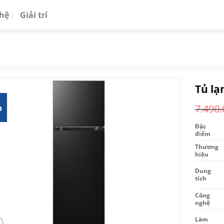
 hệ
Giải trí
Tủ lạ
%
7.490.
Đặc
điểm
Thương
hiệu
Dung
tích
Công
nghệ
Làm