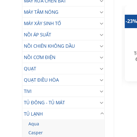
MÁY RỬA CHÉN BÁT
MÁY TẮM NÓNG
28%
-22%
-23
MÁY XÂY SINH TỐ
NỒI ÁP SUẤT
NỒI CHIÊN KHÔNG DẦU
T
NỒI CƠM ĐIỆN
Tủ lạnh LG Inverter
Tủ lạnh LG Inverter
266 lít LTB26BLM
635 lít Side By Side
In
QUẠT
InstaView GR-G257BL
7.900.000
33.250.000
₫
₫
Giá
Giá
Giá
Giá
5.690.000
₫
25.990.000
₫
QUẠT ĐIỀU HÒA
gốc
hiện
gốc
hiện
là:
tại
là:
tại
7.900.000₫.
là:
33.250.000₫.
là:
TIVI
.
5.690.000₫.
25.990.000₫.
TỦ ĐÔNG - TỦ MÁT
TỦ LẠNH
Aqua
Casper