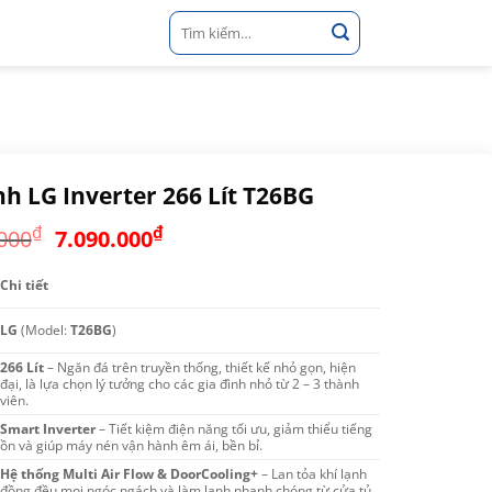
Tìm
kiếm:
nh LG Inverter 266 Lít T26BG
Giá
Giá
₫
₫
000
7.090.000
gốc
hiện
là:
tại
Chi tiết
7.490.000₫.
là:
LG
(Model:
T26BG
)
7.090.000₫.
266 Lít
– Ngăn đá trên truyền thống, thiết kế nhỏ gọn, hiện
đại, là lựa chọn lý tưởng cho các gia đình nhỏ từ 2 – 3 thành
viên.
Smart Inverter
– Tiết kiệm điện năng tối ưu, giảm thiểu tiếng
ồn và giúp máy nén vận hành êm ái, bền bỉ.
Hệ thống Multi Air Flow & DoorCooling+
– Lan tỏa khí lạnh
đồng đều mọi ngóc ngách và làm lạnh nhanh chóng từ cửa tủ,