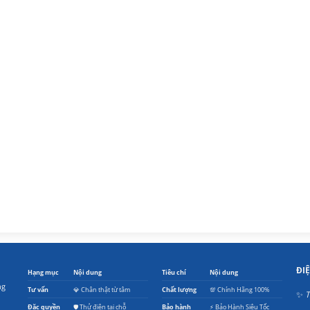
ĐI
Hạng mục
Nội dung
Tiêu chí
Nội dung
ng
Tư vấn
💎 Chân thật từ tâm
Chất lượng
💯 Chính Hãng 100%
✨
T
Đặc quyền
🛡️ Thử điện tại chỗ
Bảo hành
⚡ Bảo Hành Siêu Tốc