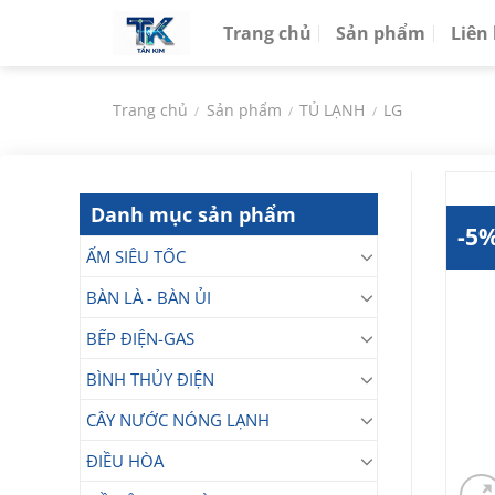
Chuyển
Trang chủ
Sản phẩm
Liên
đến
nội
dung
Trang chủ
Sản phẩm
TỦ LẠNH
LG
/
/
/
Danh mục sản phẩm
-5
ẤM SIÊU TỐC
BÀN LÀ - BÀN ỦI
BẾP ĐIỆN-GAS
BÌNH THỦY ĐIỆN
CÂY NƯỚC NÓNG LẠNH
ĐIỀU HÒA