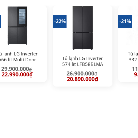
%
-22%
-21%
ủ lạnh LG Inverter
Tủ l
Tủ lạnh LG Inverter
666 lít Multi Door
332
574 lít LFB58BLMA
staView LFB66BLMI
29.900.000
11
₫
26.900.000
Giá
Giá
G
22.990.000
₫
9
₫
gốc
hiện
g
Giá
Giá
20.890.000
₫
là:
tại
là
gốc
hiện
29.900.000₫.
là:
11
là:
tại
22.990.000₫.
26.900.000₫.
là:
20.890.000₫.