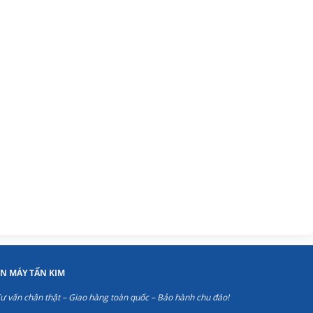
ỆN MÁY TẤN KIM
ư vấn chân thật – Giao hàng toàn quốc – Bảo hành chu đáo!