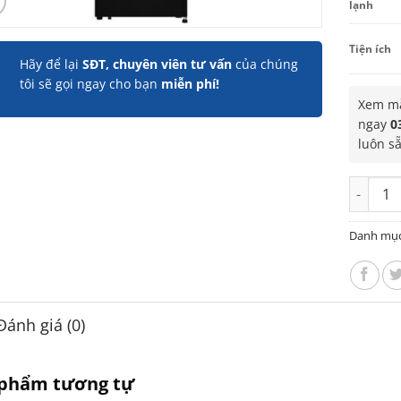
lạnh
Tiện ích
Hãy để lại
SĐT, chuyên viên tư vấn
của chúng
tôi sẽ gọi ngay cho bạn
miễn phí!
Xem mẫ
ngay
0
luôn s
Tủ lạnh 
Danh mụ
Đánh giá (0)
 phẩm tương tự