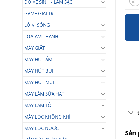
ĐỒ VỆ SINH - LÀM SẠCH
GAME GIẢI TRÍ
LÒ VI SÓNG
LOA-ÂM THANH
MÁY GIẶT
MÁY HÚT ẨM
MÁY HÚT BỤI
MÁY HÚT MÙI
MÁY LÀM SỮA HẠT
MÁY LÀM TỎI
MÁY LỌC KHÔNG KHÍ
MÁY LỌC NƯỚC
Sản