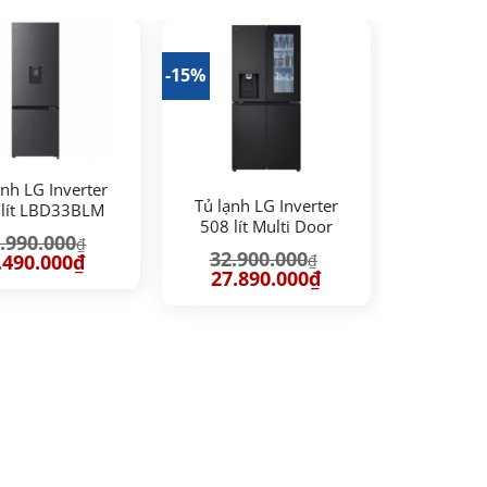
-15%
ạnh LG Inverter
Tủ lạnh LG Inverter
 lít LBD33BLM
508 lít Multi Door
.990.000
₫
InstaView LFI50BLMAI
32.900.000
iá
Giá
.490.000
₫
₫
ốc
hiện
Giá
Giá
27.890.000
₫
:
tại
gốc
hiện
.990.000₫.
là:
là:
tại
9.490.000₫.
32.900.000₫.
là:
27.890.000₫.