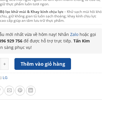
giữ thực phẩm luôn tươi ngon.
Bộ lọc khử mùi & Khay kính chịu lực
– Khử sạch mùi hôi khó
chịu, giữ không gian tủ luôn sạch thoáng; khay kính chịu lực
cao cấp giúp an tâm lưu trữ thực phẩm.
u mới nhất vừa về hôm nay! Nhắn
Zalo
hoặc gọi
396 929 756
để được hỗ trợ trực tiếp.
Tấn Kim
ẵn sàng phục vụ!
LG Inverter 266 Lít T26BG số lượng
Thêm vào giỏ hàng
c:
LG